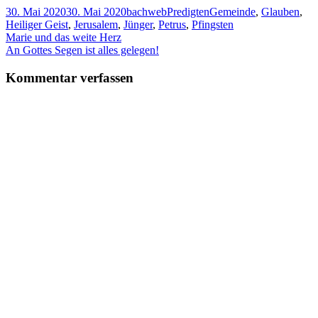
Veröffentlicht
Autor
Kategorien
Schlagwörter
30. Mai 2020
30. Mai 2020
bachweb
Predigten
Gemeinde
,
Glauben
,
am
Heiliger Geist
,
Jerusalem
,
Jünger
,
Petrus
,
Pfingsten
Beitragsnavigation
Vorheriger
Marie und das weite Herz
Beitrag:
Nächster
An Gottes Segen ist alles gelegen!
Beitrag
Kommentar verfassen