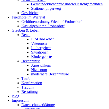
Gemeindekirchenräte unserer Kirchgemeinden
Stationenpilgerweg
Geschichte
Friedhöfe im Wieratal
Gebührenordnung Friedhof Frohnsdorf
Kasualgebühren Frohnsdorf
Glauben & Leben
Beten
Elf-Uhr-Gebet
Vaterunser
Luthergebete
Situationen
Kindergebete
Bekenntnise
Apostolikum
Nizaenum
modernere Bekenntnisse
Taufe
Konfirmation
Trauung
Bestattung
Blog
Impressum
Datenschutzerklärung