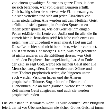
von einem gewaltigen Sturm; das ganze Haus, in dem
sie sich befanden, war von diesem Brausen erfüllt.
Gleichzeitig sahen sie so etwas wie Flammenzungen,
die sich verteilten und sich auf jeden Einzelnen von
ihnen niederließen. Alle wurden mit dem Heiligen Geist
erfüllt, und sie begannen, in fremden Sprachen zu
reden; jeder sprach so, wie der Geist es ihm eingab.
Petrus erklärte »Ihr Leute von Judäa und ihr alle, die ihr
zurzeit hier in Jerusalem seid! Ich habe euch etwas zu
sagen, was ihr unbedingt wissen müsst. Hört mir zu!
Diese Leute hier sind nicht betrunken, wie ihr vermutet.
Es ist erst neun Uhr morgens. Nein, was hier geschieht,
ist nichts anderes als die Erfüllung dessen, was Gott
durch den Propheten Joel angekündigt hat. Am Ende
der Zeit, so sagt Gott, werde ich meinen Geist über alle
Menschen ausgießen. Dann werden eure Söhne und
eure Töchter prophetisch reden; die Jüngeren unter
euch werden Visionen haben und die Älteren
prophetische Träume. Sogar über die Diener und
Dienerinnen, die an mich glauben, werde ich in jener
Zeit meinen Geist ausgießen, und auch sie werden
prophetisch reden.
Die Welt stand in Jerusalem Kopf. Es wird deutlich: Wer Pfingsten
feiert, der ist vor Überraschungen nie sicher. Gottes Geist ist immer