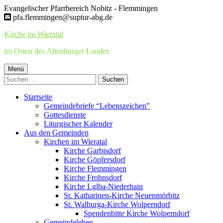
Springe
Evangelischer Pfarrbereich Nobitz - Flemmingen
zum
pfa.flemmingen@suptur-abg.de
Inhalt
Kirche im Wieratal
im Osten des Altenburger Landes
Primäres
Menü
Suchen
Menü
nach:
Startseite
Gemeindebriefe “Lebenszeichen”
Gottesdienste
Liturgischer Kalender
Aus den Gemeinden
Kirchen im Wieratal
Kirche Garbisdorf
Kirche Göpfersdorf
Kirche Flemmingen
Kirche Frohnsdorf
Kirche Lglba-Niederhain
St. Katharinen-Kirche Neuenmörbitz
St. Walburga-Kirche Wolperndorf
Spendenbitte Kirche Wolperndorf
Gemeindeleben