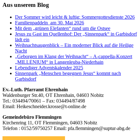
Aus unserem Blog
Der Sommer wird leicht & luftig: Sommergottesdienste 2026
Familienpaddeln am 30. Mai 2026
Mit dem „grünen Elefanten“ rund um die Ostsee
Jesus zu Gast im Quellenhof: Der „Sinnenpark“ in Garbisdorf
lädt ein
Weihnachtsaugenblick – Ein moderner Blick auf die Heilige
Nacht
„Geborgen im Klang der Weihnacht“ – A-cappella-Konzert
„MILLENIUM“ in Langenleuba-Niederhain
Lebendiger Adventskalender 2025
Sinnenpark „Menschen begegnen Jesus“ kommt nach
Garbisdorf
Footer
Ev.-Luth. Pfarramt Ehrenhain
Waldenburger Str.40, OT Ehrenhain, 04603 Nobitz
Inhalt
Tel.: 034494/70061 – Fax: 034494/87498
Email: Heikeschneider.krosse@t-online.de
Gemeindebüro Flemmingen
Kirchenring 11, OT Flemmingen, 04603 Nobitz
Telefon : 0152/59750257 Email: pfa.flemmingen@suptur-abg.de