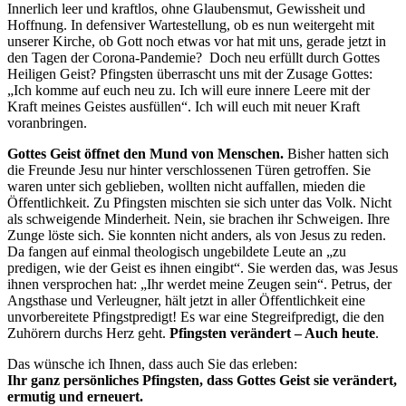
Innerlich leer und kraftlos, ohne Glaubensmut, Gewissheit und
Hoffnung. In defensiver Wartestellung, ob es nun weitergeht mit
unserer Kirche, ob Gott noch etwas vor hat mit uns, gerade jetzt in
den Tagen der Corona-Pandemie? Doch neu erfüllt durch Gottes
Heiligen Geist? Pfingsten überrascht uns mit der Zusage Gottes:
„Ich komme auf euch neu zu. Ich will eure innere Leere mit der
Kraft meines Geistes ausfüllen“. Ich will euch mit neuer Kraft
voranbringen.
Gottes Geist öffnet den Mund von Menschen.
Bisher hatten sich
die Freunde Jesu nur hinter verschlossenen Türen getroffen. Sie
waren unter sich geblieben, wollten nicht auffallen, mieden die
Öffentlichkeit. Zu Pfingsten mischten sie sich unter das Volk. Nicht
als schweigende Minderheit. Nein, sie brachen ihr Schweigen. Ihre
Zunge löste sich. Sie konnten nicht anders, als von Jesus zu reden.
Da fangen auf einmal theologisch ungebildete Leute an „zu
predigen, wie der Geist es ihnen eingibt“. Sie werden das, was Jesus
ihnen versprochen hat: „Ihr werdet meine Zeugen sein“. Petrus, der
Angsthase und Verleugner, hält jetzt in aller Öffentlichkeit eine
unvorbereitete Pfingstpredigt! Es war eine Stegreifpredigt, die den
Zuhörern durchs Herz geht.
Pfingsten verändert – Auch heute
.
Das wünsche ich Ihnen, dass auch Sie das erleben:
Ihr ganz persönliches Pfingsten, dass Gottes Geist sie verändert,
ermutig und erneuert.