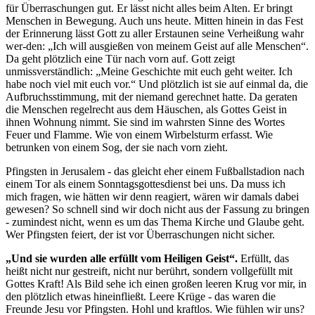
für Überraschungen gut. Er lässt nicht alles beim Alten. Er bringt
Menschen in Bewegung. Auch uns heute. Mitten hinein in das Fest
der Erinnerung lässt Gott zu aller Erstaunen seine Verheißung wahr
wer-den: „Ich will ausgießen von meinem Geist auf alle Menschen“.
Da geht plötzlich eine Tür nach vorn auf. Gott zeigt
unmissverständlich: „Meine Geschichte mit euch geht weiter. Ich
habe noch viel mit euch vor.“ Und plötzlich ist sie auf einmal da, die
Aufbruchsstimmung, mit der niemand gerechnet hatte. Da geraten
die Menschen regelrecht aus dem Häuschen, als Gottes Geist in
ihnen Wohnung nimmt. Sie sind im wahrsten Sinne des Wortes
Feuer und Flamme. Wie von einem Wirbelsturm erfasst. Wie
betrunken von einem Sog, der sie nach vorn zieht.
Pfingsten in Jerusalem - das gleicht eher einem Fußballstadion nach
einem Tor als einem Sonntagsgottesdienst bei uns. Da muss ich
mich fragen, wie hätten wir denn reagiert, wären wir damals dabei
gewesen? So schnell sind wir doch nicht aus der Fassung zu bringen
- zumindest nicht, wenn es um das Thema Kirche und Glaube geht.
Wer Pfingsten feiert, der ist vor Überraschungen nicht sicher.
„Und sie wurden alle erfüllt vom Heiligen Geist“.
Erfüllt, das
heißt nicht nur gestreift, nicht nur berührt, sondern vollgefüllt mit
Gottes Kraft! Als Bild sehe ich einen großen leeren Krug vor mir, in
den plötzlich etwas hineinfließt. Leere Krüge - das waren die
Freunde Jesu vor Pfingsten. Hohl und kraftlos. Wie fühlen wir uns?