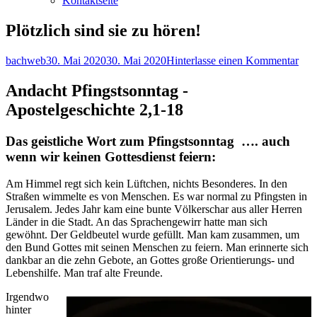
Kontaktseite
Plötzlich sind sie zu hören!
Autor
Veröffentlicht
zu
bachweb
30. Mai 2020
30. Mai 2020
Hinterlasse einen Kommentar
am
Plöt
sind
Andacht Pfingstsonntag
-
sie
Apostelgeschichte 2,1-18
zu
hör
Das geistliche Wort zum Pfingstsonntag …. auch
wenn wir keinen Gottesdienst feiern:
Am Himmel regt sich kein Lüftchen, nichts Besonderes. In den
Straßen wimmelte es von Menschen. Es war normal zu Pfingsten in
Jerusalem. Jedes Jahr kam eine bunte Völkerschar aus aller Herren
Länder in die Stadt. An das Sprachengewirr hatte man sich
gewöhnt. Der Geldbeutel wurde gefüllt. Man kam zusammen, um
den Bund Gottes mit seinen Menschen zu feiern. Man erinnerte sich
dankbar an die zehn Gebote, an Gottes große Orientierungs- und
Lebenshilfe. Man traf alte Freunde.
Irgendwo
hinter