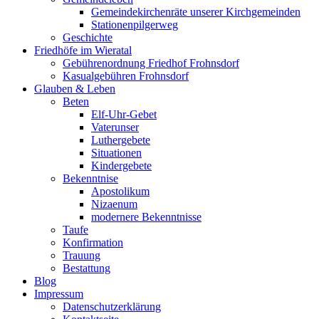
Gemeindekirchenräte unserer Kirchgemeinden
Stationenpilgerweg
Geschichte
Friedhöfe im Wieratal
Gebührenordnung Friedhof Frohnsdorf
Kasualgebühren Frohnsdorf
Glauben & Leben
Beten
Elf-Uhr-Gebet
Vaterunser
Luthergebete
Situationen
Kindergebete
Bekenntnise
Apostolikum
Nizaenum
modernere Bekenntnisse
Taufe
Konfirmation
Trauung
Bestattung
Blog
Impressum
Datenschutzerklärung