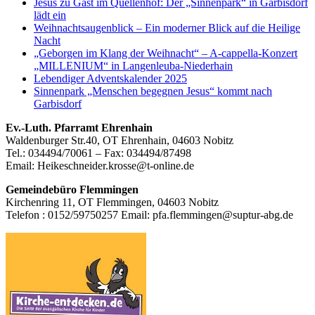
Jesus zu Gast im Quellenhof: Der „Sinnenpark“ in Garbisdorf
lädt ein
Weihnachtsaugenblick – Ein moderner Blick auf die Heilige
Nacht
„Geborgen im Klang der Weihnacht“ – A-cappella-Konzert
„MILLENIUM“ in Langenleuba-Niederhain
Lebendiger Adventskalender 2025
Sinnenpark „Menschen begegnen Jesus“ kommt nach
Garbisdorf
Footer
Ev.-Luth. Pfarramt Ehrenhain
Waldenburger Str.40, OT Ehrenhain, 04603 Nobitz
Inhalt
Tel.: 034494/70061 – Fax: 034494/87498
Email: Heikeschneider.krosse@t-online.de
Gemeindebüro Flemmingen
Kirchenring 11, OT Flemmingen, 04603 Nobitz
Telefon : 0152/59750257 Email: pfa.flemmingen@suptur-abg.de