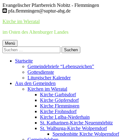
Springe
Evangelischer Pfarrbereich Nobitz - Flemmingen
zum
pfa.flemmingen@suptur-abg.de
Inhalt
Kirche im Wieratal
im Osten des Altenburger Landes
Primäres
Menü
Suchen
Menü
nach:
Startseite
Gemeindebriefe “Lebenszeichen”
Gottesdienste
Liturgischer Kalender
Aus den Gemeinden
Kirchen im Wieratal
Kirche Garbisdorf
Kirche Göpfersdorf
Kirche Flemmingen
Kirche Frohnsdorf
Kirche Lglba-Niederhain
St. Katharinen-Kirche Neuenmörbitz
St. Walburga-Kirche Wolperndorf
Spendenbitte Kirche Wolperndorf
Gemeindeleben