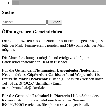
Haupt-
Suche
Seitenleiste
Suchen
nach:
Öffnungszeiten Gemeindebüro
Die Öffnungszeiten des Gemeindebüros in Flemmingen erfragen sie
bitte per Mail. Terminvereinbarungen sind Mittwochs oder per Mail
möglich.
Die Ahnenforschung ist möglich und erfolgt zukünftig im
Landeskirchenarchiv der EKM in Eisenach.
Für die Gemeinden Flemmingen, Langenleuba-Niederhain,
Neuenmörbitz, Göpfersdorf-Garbisdorf und Wolperndorf
ist
Pfarrerin Marie Dworschak
zuständig. Sie ist zu erreichen unter
Tel.: 0152/59750257 (dienstlich) Email:
marie.dworschak@ekmd.de.
Für die Gemeinde Frohsdorf ist Pfarrerin Heike-Schneider-
Krosse
zuständig. Sie ist telefonisch unter der Nummer
034494/70061
erreichbar. Sie können sie auch per Email: