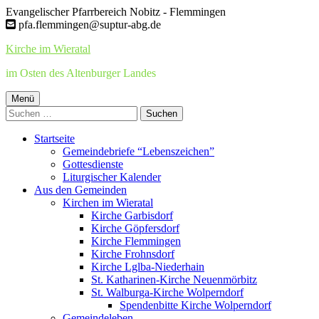
Springe
Evangelischer Pfarrbereich Nobitz - Flemmingen
zum
pfa.flemmingen@suptur-abg.de
Inhalt
Kirche im Wieratal
im Osten des Altenburger Landes
Primäres
Menü
Suchen
Menü
nach:
Startseite
Gemeindebriefe “Lebenszeichen”
Gottesdienste
Liturgischer Kalender
Aus den Gemeinden
Kirchen im Wieratal
Kirche Garbisdorf
Kirche Göpfersdorf
Kirche Flemmingen
Kirche Frohnsdorf
Kirche Lglba-Niederhain
St. Katharinen-Kirche Neuenmörbitz
St. Walburga-Kirche Wolperndorf
Spendenbitte Kirche Wolperndorf
Gemeindeleben