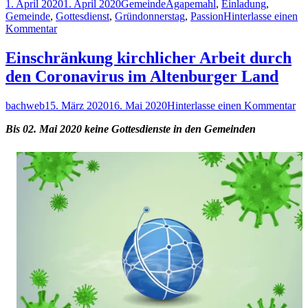
Veröffentlicht
Kategorien
Schlagwörter
1. April 2020
1. April 2020
Gemeinde
Agapemahl
,
Einladung
,
am
Gemeinde
,
Gottesdienst
,
Gründonnerstag
,
Passion
Hinterlasse einen
zu
Kommentar
Einladung
zum
Einschränkung kirchlicher Arbeit durch
Online-
den Coronavirus im Altenburger Land
Agapemahl
–
Gründonnerstag
Autor
Veröffentlicht
zu
bachweb
15. März 2020
16. Mai 2020
Hinterlasse einen Kommentar
09.04.2020
am
Ei
um
Bis 02. Mai 2020 keine Gottesdienste in den Gemeinden
kir
19:00
Ar
Uhr
du
de
Co
im
Al
La