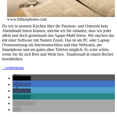
www.billionphotos.com
Da wir in unseren Kirchen über die Passions- und Osterzeit kein
Abendmahl feiern können, möchte ich Sie einladen, dass wir jeder
allein und doch gemeinsam das Agape-Mahl feiern. Wir machen das
mit einer Software mit Namen Zoom. Das ist am PC oder Laptop
(Voraussetzung ein Internetanschluss und eine Webcam), am
Smartphone und am guten alten Telefon möglich. Es wäre schön,
wenn Sie für sich Brot und Wein bzw. Traubensaft in einem Becher
bereithielten.
"Einladung
...weiterlesen
zum
Online-
teilen
Agapemahl
teilen
–
teilen
Gründonnerstag
09.04.2020
teilen
um
drucken
19:00
Uhr"