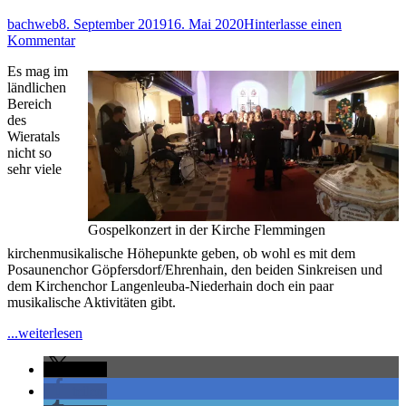
ist
nah“
Autor
Veröffentlicht
bachweb
8. September 2019
16. Mai 2020
Hinterlasse einen
–
am
zu
Kommentar
Adventskonzert
Auch
in
Es mag im
im
der
ländlichen
ländlichen
St-
Bereich
Raum
Nikolai-
des
erklingt
Kirche
Wieratals
Gospelmusik
in
nicht so
Lagenleuba-
sehr viele
Niederhain
Gospelkonzert in der Kirche Flemmingen
kirchenmusikalische Höhepunkte geben, ob wohl es mit dem
Posaunenchor Göpfersdorf/Ehrenhain, den beiden Sinkreisen und
dem Kirchenchor Langenleuba-Niederhain doch ein paar
musikalische Aktivitäten gibt.
"Auch
...weiterlesen
im
ländlichen
teilen
Raum
teilen
erklingt