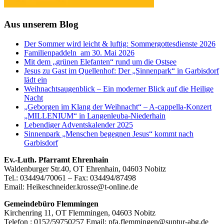
Aus unserem Blog
Der Sommer wird leicht & luftig: Sommergottesdienste 2026
Familienpaddeln am 30. Mai 2026
Mit dem „grünen Elefanten“ rund um die Ostsee
Jesus zu Gast im Quellenhof: Der „Sinnenpark“ in Garbisdorf
lädt ein
Weihnachtsaugenblick – Ein moderner Blick auf die Heilige
Nacht
„Geborgen im Klang der Weihnacht“ – A-cappella-Konzert
„MILLENIUM“ in Langenleuba-Niederhain
Lebendiger Adventskalender 2025
Sinnenpark „Menschen begegnen Jesus“ kommt nach
Garbisdorf
Footer
Ev.-Luth. Pfarramt Ehrenhain
Waldenburger Str.40, OT Ehrenhain, 04603 Nobitz
Inhalt
Tel.: 034494/70061 – Fax: 034494/87498
Email: Heikeschneider.krosse@t-online.de
Gemeindebüro Flemmingen
Kirchenring 11, OT Flemmingen, 04603 Nobitz
Telefon : 0152/59750257 Email: pfa.flemmingen@suptur-abg.de