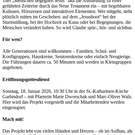
Titel „Menschen begegnen Jesus“ lädt die Ausstellung zu einer
geführten Zeitreise durch das Neue Testament ein – mit begehbaren
Kulissen, Hörszenen und interaktiven Elementen. Wer mitgeht, steht
plötzlich mitten im Geschehen: auf dem „Jesusboot“ bei der
Sturmstillung, bei der Hochzeit zu Kana oder bei Begegnungen, die
Menschen verändert haben. So wird Glaube spür-, hör- und sichtbar.
Für wen?
Alle Generationen sind willkommen – Familien, Schul- und
Konfigruppen, Hauskreise, Seniorenkreise oder einfach Neugierige.
Die Führungen dauern ca. 50 Minuten und werden in Kleingruppen
angeboten.
Eröffnungsgottesdienst
Sonntag, 18. Januar 2026, 10:30 Uhr in der St.-Katharinen-Kirche
Garbisdorf – mit Pfarrerin Marie Dworschak und Marc-Oliver Walz.
Hier wird das Projekt vorgestellt und die Mitarbeitenden werden
eingesegnet.
Mach mit!
Das Projekt lebt von vielen Händen und Herzen – ob im Aufbau, als