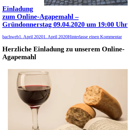
Kirche
Göpfersdorf
Einladung
–
zum Online-Agapemahl –
EIN
ORT
Gründonnerstag 09.04.2020 um 19:00 Uhr
DER
STILLE
Autor
Veröffentlicht
zu
bachweb
1. April 2020
1. April 2020
Hinterlasse einen Kommentar
am
Einl
zum
Herzliche Einladung zu unserem Online-
Onli
Agapemahl
Aga
–
Grü
09.0
um
19:0
Uhr