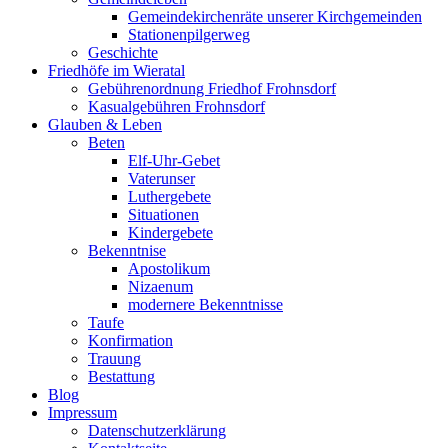
Gemeindekirchenräte unserer Kirchgemeinden
Stationenpilgerweg
Geschichte
Friedhöfe im Wieratal
Gebührenordnung Friedhof Frohnsdorf
Kasualgebühren Frohnsdorf
Glauben & Leben
Beten
Elf-Uhr-Gebet
Vaterunser
Luthergebete
Situationen
Kindergebete
Bekenntnise
Apostolikum
Nizaenum
modernere Bekenntnisse
Taufe
Konfirmation
Trauung
Bestattung
Blog
Impressum
Datenschutzerklärung