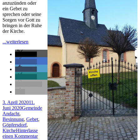
P
anzuzünden oder
OR
ein Gebet zu
DE
sprechen oder seine
STI
Sorgen vor Gott zu
bringen in der Ruhe
der Kirche.
"Kirche
...weiterlesen
Göpfersdorf
–
teilen
EIN
teilen
ORT
teilen
DER
STILLE"
teilen
drucken
Veröffentlicht
3. April 2020
11.
am
Kategorien
Schlagwörter
Juni 2020
Gemeinde
Andacht
,
Besinnung
,
Gebet
,
Göpfersdorf
,
Kirche
Hinterlasse
zu
einen Kommentar