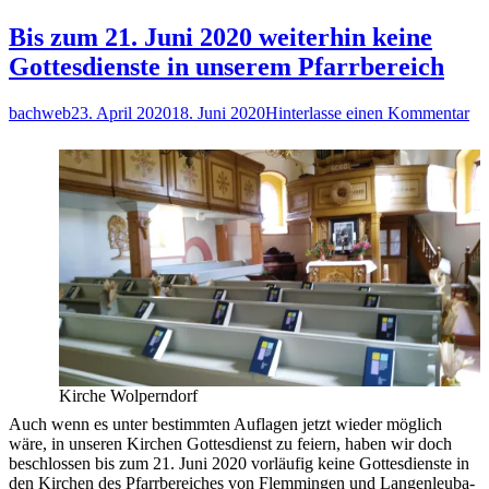
Sinnenpark
„Menschen
Bis zum 21. Juni 2020 weiterhin keine
begegnen
Gottesdienste in unserem Pfarrbereich
Jesus“
kommt
nach
Autor
Veröffentlicht
zu
bachweb
23. April 2020
18. Juni 2020
Hinterlasse einen Kommentar
Garbisdorf
am
Bi
zu
21
Ju
20
we
ke
Go
in
un
Pf
Kirche Wolperndorf
Auch wenn es unter bestimmten Auflagen jetzt wieder möglich
wäre, in unseren Kirchen Gottesdienst zu feiern, haben wir doch
beschlossen bis zum 21. Juni 2020 vorläufig keine Gottesdienste in
den Kirchen des Pfarrbereiches von Flemmingen und Langenleuba-