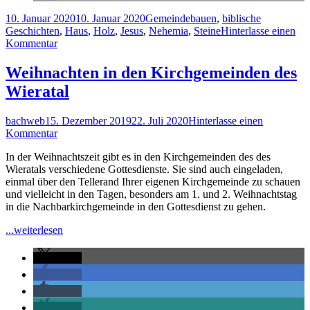
Veröffentlicht
Kategorien
Schlagwörter
10. Januar 2020
10. Januar 2020
Gemeinde
bauen
,
biblische
am
Geschichten
,
Haus
,
Holz
,
Jesus
,
Nehemia
,
Steine
Hinterlasse einen
zu
Kommentar
Hausbautag
Weihnachten in den Kirchgemeinden des
Wieratal
Autor
Veröffentlicht
bachweb
15. Dezember 2019
22. Juli 2020
Hinterlasse einen
am
zu
Kommentar
Weihnachten
In der Weihnachtszeit gibt es in den Kirchgemeinden des des
in
Wieratals verschiedene Gottesdienste. Sie sind auch eingeladen,
den
einmal über den Tellerand Ihrer eigenen Kirchgemeinde zu schauen
Kirchgemeinden
und vielleicht in den Tagen, besonders am 1. und 2. Weihnachtstag
des
in die Nachbarkirchgemeinde in den Gottesdienst zu gehen.
Wieratal
"Weihnachten
...weiterlesen
in
den
teilen
Kirchgemeinden
teilen
des
teilen
Wieratal"
teilen