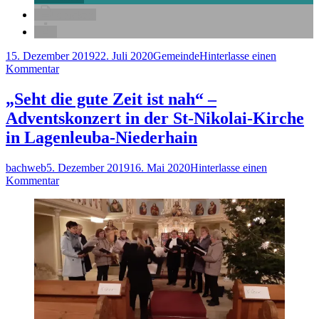
drucken
Veröffentlicht
Kategorien
15. Dezember 2019
22. Juli 2020
Gemeinde
Hinterlasse einen
am
zu
Kommentar
Weihnachten
in
„Seht die gute Zeit ist nah“ –
den
Adventskonzert in der St-Nikolai-Kirche
Kirchgemeinden
des
in Lagenleuba-Niederhain
Wieratal
Autor
Veröffentlicht
bachweb
5. Dezember 2019
16. Mai 2020
Hinterlasse einen
am
zu
Kommentar
„Seht
die
gute
Zeit
ist
nah“
–
Adventskonzert
in
der