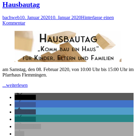
kirchlicher
Hausbautag
Arbeit
durch
Autor
Veröffentlicht
bachweb
10. Januar 2020
10. Januar 2020
Hinterlasse einen
den
am
zu
Kommentar
Coronavirus
Hausbautag
im
Altenburger
Land
am Samstag, den 08. Februar 2020, von 10:00 Uhr bis 15:00 Uhr im
Pfarrhaus Flemmingen.
"Hausbautag"
...weiterlesen
teilen
teilen
teilen
teilen
drucken