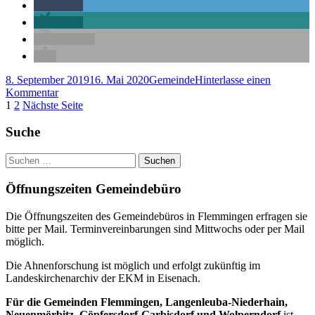
teilen
Gospelmusik"
teilen
drucken
Veröffentlicht
Kategorien
8. September 2019
16. Mai 2020
Gemeinde
Hinterlasse einen
am
zu
Kommentar
Seitennummerierung
Seite
Seite
Auch
1
2
Nächste Seite
im
der
ländlichen
Haupt-
Suche
Beiträge
Raum
Seitenleiste
erklingt
Suchen
Gospelmusik
nach:
Öffnungszeiten Gemeindebüro
Die Öffnungszeiten des Gemeindebüros in Flemmingen erfragen sie
bitte per Mail. Terminvereinbarungen sind Mittwochs oder per Mail
möglich.
Die Ahnenforschung ist möglich und erfolgt zukünftig im
Landeskirchenarchiv der EKM in Eisenach.
Für die Gemeinden Flemmingen, Langenleuba-Niederhain,
Neuenmörbitz, Göpfersdorf-Garbisdorf und Wolperndorf
ist