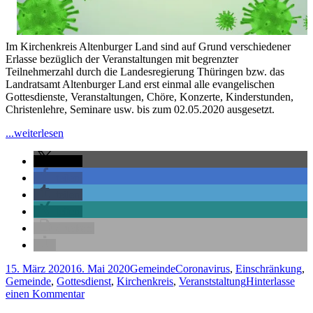
Im Kirchenkreis Altenburger Land sind auf Grund verschiedener
Erlasse bezüglich der Veranstaltungen mit begrenzter
Teilnehmerzahl durch die Landesregierung Thüringen bzw. das
Landratsamt Altenburger Land erst einmal alle evangelischen
Gottesdienste, Veranstaltungen, Chöre, Konzerte, Kinderstunden,
Christenlehre, Seminare usw. bis zum 02.05.2020 ausgesetzt.
"Einschränkung
...weiterlesen
kirchlicher
Arbeit
teilen
durch
teilen
den
teilen
Coronavirus
im
teilen
Altenburger
drucken
Land"
Veröffentlicht
Kategorien
Schlagwörter
15. März 2020
16. Mai 2020
Gemeinde
Coronavirus
,
Einschränkung
,
am
Gemeinde
,
Gottesdienst
,
Kirchenkreis
,
Veranststaltung
Hinterlasse
zu
einen Kommentar
Einschränkung