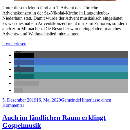
St-
Nikolai-
Unter diesem Motto fand am 1. Advent das jährliche
Kirche
Adventskonzert in der St.-Nikolai-Kirche in Langenleuba-
in
Niederhain statt. Damit wurde der Advent musikalisch eingeläutet.
Lagenleuba-
Es war diesmal ein Adventskonzert nicht nur zum Zuhören, sondern
Niederhain
auch zum Mitmachen. Die Besucher waren eingeladen, manches
Advents- und Weihnachtslied mitzusingen.
"„Seht
...weiterlesen
die
gute
teilen
Zeit
teilen
ist
teilen
nah“
–
teilen
Adventskonzert
drucken
in
der
St-
Veröffentlicht
Kategorien
5. Dezember 2019
16. Mai 2020
Gemeinde
Hinterlasse einen
Nikolai-
am
zu
Kommentar
Kirche
„Seht
in
die
Auch im ländlichen Raum erklingt
Lagenleuba-
gute
Niederhain"
Gospelmusik
Zeit