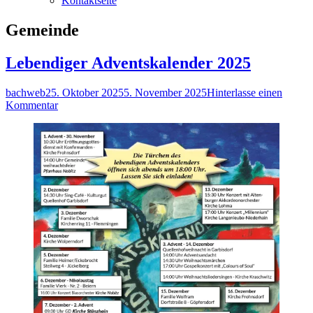
Kontaktseite
Kategorie:
Gemeinde
Lebendiger Adventskalender 2025
Autor
Veröffentlicht
bachweb
25. Oktober 2025
5. November 2025
Hinterlasse einen
am
zu
Kommentar
Lebendiger
Adventskalender
2025