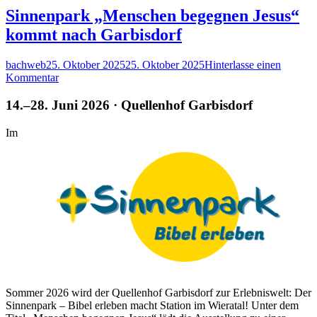
Adventskalender
Sinnenpark „Menschen begegnen Jesus“
2025
kommt nach Garbisdorf
Autor
Veröffentlicht
bachweb
25. Oktober 2025
25. Oktober 2025
Hinterlasse einen
am
zu
Kommentar
Sinnenpark
„Menschen
14.–28. Juni 2026 · Quellenhof Garbisdorf
begegnen
Jesus“
Im
kommt
nach
Garbisdorf
Sommer 2026 wird der Quellenhof Garbisdorf zur Erlebniswelt: Der
Sinnenpark – Bibel erleben macht Station im Wieratal! Unter dem