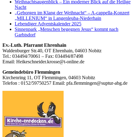
Weihnachtsaugenblick – Ein moderner Blick auf die Heilige
Nacht
„Geborgen im Klang der Weihnacht“ – A-cappella-Konzert
„MILLENIUM“ in Langenleuba-Niederhain
Lebendiger Adventskalender 2025
Sinnenpark „Menschen begegnen Jesus“ kommt nach
Garbisdorf
Footer
Ev.-Luth. Pfarramt Ehrenhain
Waldenburger Str.40, OT Ehrenhain, 04603 Nobitz
Inhalt
Tel.: 034494/70061 – Fax: 034494/87498
Email: Heikeschneider.krosse@t-online.de
Gemeindebüro Flemmingen
Kirchenring 11, OT Flemmingen, 04603 Nobitz
Telefon : 0152/59750257 Email: pfa.flemmingen@suptur-abg.de