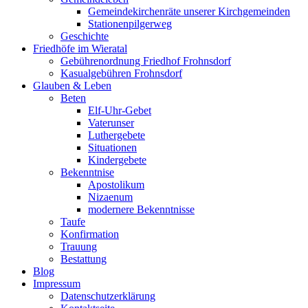
Gemeindekirchenräte unserer Kirchgemeinden
Stationenpilgerweg
Geschichte
Friedhöfe im Wieratal
Gebührenordnung Friedhof Frohnsdorf
Kasualgebühren Frohnsdorf
Glauben & Leben
Beten
Elf-Uhr-Gebet
Vaterunser
Luthergebete
Situationen
Kindergebete
Bekenntnise
Apostolikum
Nizaenum
modernere Bekenntnisse
Taufe
Konfirmation
Trauung
Bestattung
Blog
Impressum
Datenschutzerklärung