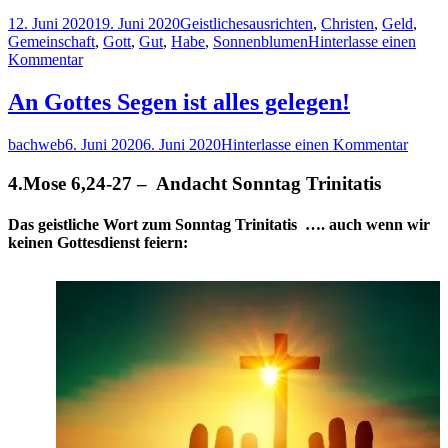
Veröffentlicht
Kategorien
Schlagwörter
12. Juni 2020
19. Juni 2020
Geistliches
ausrichten
,
Christen
,
Geld
,
am
Gemeinschaft
,
Gott
,
Gut
,
Habe
,
Sonnenblumen
Hinterlasse einen
zu
Kommentar
Immer
ausgerichtet!
An Gottes Segen ist alles gelegen!
Autor
Veröffentlicht
zu
bachweb
6. Juni 2020
6. Juni 2020
Hinterlasse einen Kommentar
am
An
Gottes
4.Mose 6,24-27 – Andacht Sonntag Trinitatis
Segen
ist
Das geistliche Wort zum Sonntag Trinitatis …. auch wenn wir
alles
keinen Gottesdienst feiern:
gelege