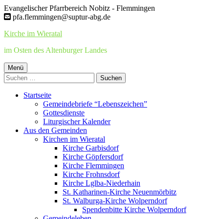
Springe
Evangelischer Pfarrbereich Nobitz - Flemmingen
zum
pfa.flemmingen@suptur-abg.de
Inhalt
Kirche im Wieratal
im Osten des Altenburger Landes
Primäres
Menü
Suchen
Menü
nach:
Startseite
Gemeindebriefe “Lebenszeichen”
Gottesdienste
Liturgischer Kalender
Aus den Gemeinden
Kirchen im Wieratal
Kirche Garbisdorf
Kirche Göpfersdorf
Kirche Flemmingen
Kirche Frohnsdorf
Kirche Lglba-Niederhain
St. Katharinen-Kirche Neuenmörbitz
St. Walburga-Kirche Wolperndorf
Spendenbitte Kirche Wolperndorf
Gemeindeleben