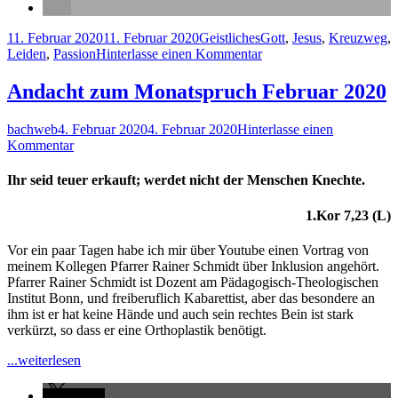
Veröffentlicht
Kategorien
Schlagwörter
11. Februar 2020
11. Februar 2020
Geistliches
Gott
,
Jesus
,
Kreuzweg
,
am
zu
Leiden
,
Passion
Hinterlasse einen Kommentar
Gott
schauen
Andacht zum Monatspruch Februar 2020
Autor
Veröffentlicht
bachweb
4. Februar 2020
4. Februar 2020
Hinterlasse einen
am
zu
Kommentar
Andacht
zum
Ihr seid teuer erkauft; werdet nicht der Menschen Knechte.
Monatspruch
Februar
1.Kor 7,23 (L)
2020
Vor ein paar Tagen habe ich mir über Youtube einen Vortrag von
meinem Kollegen Pfarrer Rainer Schmidt über Inklusion angehört.
Pfarrer Rainer Schmidt ist Dozent am Pädagogisch-Theologischen
Institut Bonn, und freiberuflich Kabarettist, aber das besondere an
ihm ist er hat keine Hände und auch sein rechtes Bein ist stark
verkürzt, so dass er eine Orthoplastik benötigt.
"Andacht
...weiterlesen
zum
Monatspruch
teilen