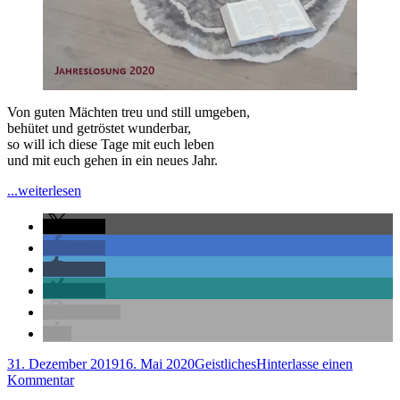
Von guten Mächten treu und still umgeben,
behütet und getröstet wunderbar,
so will ich diese Tage mit euch leben
und mit euch gehen in ein neues Jahr.
"Von
...weiterlesen
guten
Mächten
teilen
wundebar
teilen
geborgen"
teilen
teilen
drucken
Veröffentlicht
Kategorien
31. Dezember 2019
16. Mai 2020
Geistliches
Hinterlasse einen
am
zu
Kommentar
Von