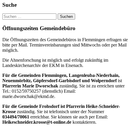
guten
Haupt-
Suche
Mächten
Seitenleiste
wundebar
Suchen
geborgen
nach:
Öffnungszeiten Gemeindebüro
Die Öffnungszeiten des Gemeindebüros in Flemmingen erfragen sie
bitte per Mail. Terminvereinbarungen sind Mittwochs oder per Mail
möglich.
Die Ahnenforschung ist möglich und erfolgt zukünftig im
Landeskirchenarchiv der EKM in Eisenach.
Für die Gemeinden Flemmingen, Langenleuba-Niederhain,
Neuenmörbitz, Göpfersdorf-Garbisdorf und Wolperndorf
ist
Pfarrerin Marie Dworschak
zuständig. Sie ist zu erreichen unter
Tel.: 0152/59750257 (dienstlich) Email:
marie.dworschak@ekmd.de.
Für die Gemeinde Frohsdorf ist Pfarrerin Heike-Schneider-
Krosse
zuständig. Sie ist telefonisch unter der Nummer
034494/70061
erreichbar. Sie können sie auch per Email:
Heikeschneider.krosse@t-online.de
kontaktieren.