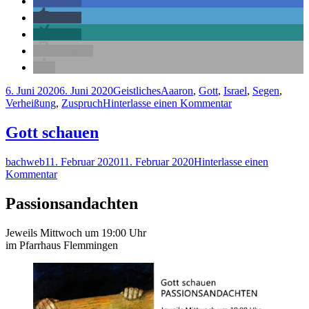
teilen
alles
teilen
gelegen!"
teilen
drucken
Veröffentlicht
Kategorien
Schlagwörter
6. Juni 2020
6. Juni 2020
Geistliches
Aaaron
,
Gott
,
Israel
,
Segen
,
am
zu
Verheißung
,
Zuspruch
Hinterlasse einen Kommentar
An
Gottes
Gott schauen
Segen
ist
Autor
Veröffentlicht
bachweb
11. Februar 2020
11. Februar 2020
Hinterlasse einen
alles
am
zu
Kommentar
gelegen!
Gott
schauen
Passionsandachten
Jeweils Mittwoch um 19:00 Uhr
im Pfarrhaus Flemmingen