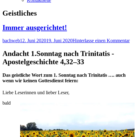
Kontaktseite
Kategorie:
Geistliches
Immer ausgerichtet!
Autor
Veröffentlicht
zu
bachweb
12. Juni 2020
19. Juni 2020
Hinterlasse einen Kommentar
am
Imm
ausg
Andacht 1.Sonntag nach Trinitatis -
Apostelgeschichte 4,32–33
Das geistliche Wort zum 1. Sonntag nach Trinitatis …. auch
wenn wir keinen Gottesdienst feiern:
Liebe Leserinnen und lieber Leser,
bald