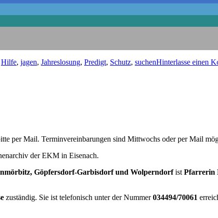
,
Hilfe
,
jagen
,
Jahreslosung
,
Predigt
,
Schutz
,
suchen
Hinterlasse einen 
tte per Mail. Terminvereinbarungen sind Mittwochs oder per Mail mög
chenarchiv der EKM in Eisenach.
nmörbitz, Göpfersdorf-Garbisdorf und Wolperndorf
ist
Pfarrerin
se
zuständig. Sie ist telefonisch unter der Nummer
034494/70061
erreic