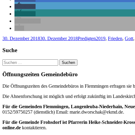
teilen
teilen
drucken
Veröffentlicht
Kategorien
Schlagwörter
30. Dezember 2018
30. Dezember 2018
Predigten
2019
,
Frieden
,
Gott
am
Haupt-
Suche
Seitenleiste
Suchen
nach:
Öffnungszeiten Gemeindebüro
Die Öffnungszeiten des Gemeindebüros in Flemmingen erfragen sie bi
Die Ahnenforschung ist möglich und erfolgt zukünftig im Landeskir
Für die Gemeinden Flemmingen, Langenleuba-Niederhain, Neue
0152/59750257 (dienstlich) Email: marie.dworschak@ekmd.de.
Für die Gemeinde Frohsdorf ist Pfarrerin Heike-Schneider-Kros
online.de
kontaktieren.