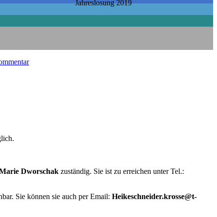
Jahreslosung 2019
zu
Kommentar
Frieden
–
Jahreslosung
2019
lich.
 Marie Dworschak
zuständig. Sie ist zu erreichen unter Tel.:
hbar. Sie können sie auch per Email:
Heikeschneider.krosse@t-