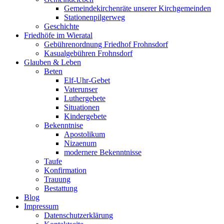
Gemeindekirchenräte unserer Kirchgemeinden
Stationenpilgerweg
Geschichte
Friedhöfe im Wieratal
Gebührenordnung Friedhof Frohnsdorf
Kasualgebühren Frohnsdorf
Glauben & Leben
Beten
Elf-Uhr-Gebet
Vaterunser
Luthergebete
Situationen
Kindergebete
Bekenntnise
Apostolikum
Nizaenum
modernere Bekenntnisse
Taufe
Konfirmation
Trauung
Bestattung
Blog
Impressum
Datenschutzerklärung