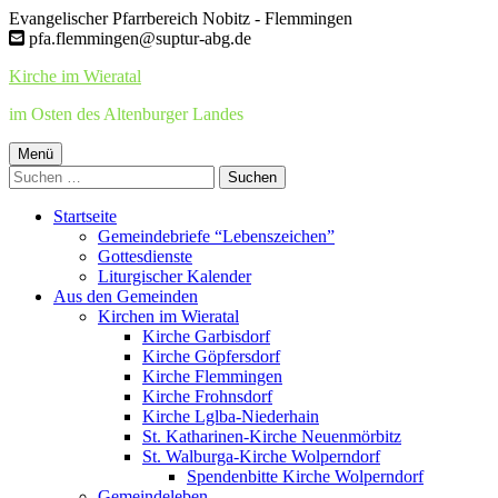
Springe
Evangelischer Pfarrbereich Nobitz - Flemmingen
zum
pfa.flemmingen@suptur-abg.de
Inhalt
Kirche im Wieratal
im Osten des Altenburger Landes
Primäres
Menü
Suchen
Menü
nach:
Startseite
Gemeindebriefe “Lebenszeichen”
Gottesdienste
Liturgischer Kalender
Aus den Gemeinden
Kirchen im Wieratal
Kirche Garbisdorf
Kirche Göpfersdorf
Kirche Flemmingen
Kirche Frohnsdorf
Kirche Lglba-Niederhain
St. Katharinen-Kirche Neuenmörbitz
St. Walburga-Kirche Wolperndorf
Spendenbitte Kirche Wolperndorf
Gemeindeleben