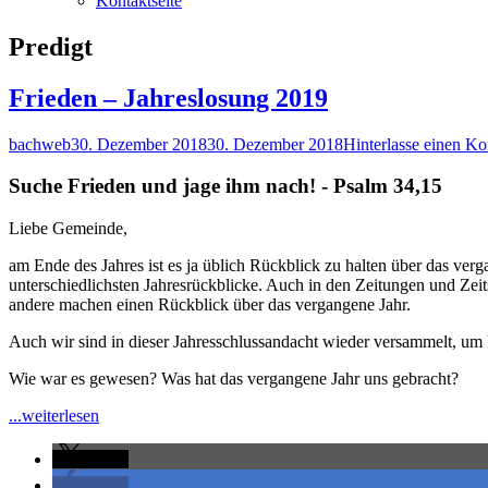
Kontaktseite
Schlagwort:
Predigt
Frieden – Jahreslosung 2019
Autor
Veröffentlicht
bachweb
30. Dezember 2018
30. Dezember 2018
Hinterlasse einen K
am
Suche Frieden und jage ihm nach! - Psalm 34,15
Liebe Gemeinde,
am Ende des Jahres ist es ja üblich Rückblick zu halten über das verg
unterschiedlichsten Jahresrückblicke. Auch in den Zeitungen und Zeit
andere machen einen Rückblick über das vergangene Jahr.
Auch wir sind in dieser Jahresschlussandacht wieder versammelt, um 
Wie war es gewesen? Was hat das vergangene Jahr uns gebracht?
"Frieden
...weiterlesen
–
Jahreslosung
teilen
2019"
teilen