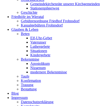
Gemeindekirchenräte unserer Kirchgemeinden
Stationenpilgerweg
Geschichte
Friedhöfe im Wieratal
Gebührenordnung Friedhof Frohnsdorf
Kasualgebühren Frohnsdorf
Glauben & Leben
Beten
Elf-Uhr-Gebet
Vaterunser
Luthergebete
Situationen
Kindergebete
Bekenntnise
Apostolikum
Nizaenum
modernere Bekenntnisse
Taufe
Konfirmation
Trauung
Bestattung
Blog
Impressum
Datenschutzerklärung