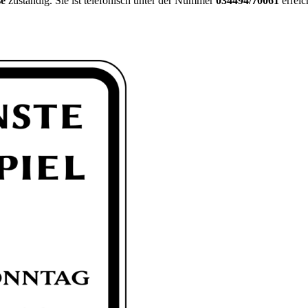
se
zuständig. Sie ist telefonisch unter der Nummer
034494/70061
erreic