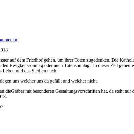
zu
Kommentar
Das
.2018
Leben
auf
sster auf dem Friedhof gehen, um ihrer Toten zugedenken. Die Katholi
dem
n den Ewigkeitssonntag oder auch Totensonntag. In dieser Zeit gehen w
Strich
s Leben und das Sterben nach.
legen uns welcher uns da gefällt und welcher nicht.
an dieGräber mit besonderen Gestaltungsvorschriften hat, da steht nur
018.
n?