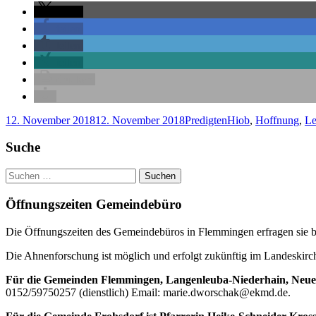
auf
teilen
dem
teilen
Strich"
teilen
teilen
drucken
Veröffentlicht
Kategorien
Schlagwörter
12. November 2018
12. November 2018
Predigten
Hiob
,
Hoffnung
,
Le
am
Haupt-
Suche
Seitenleiste
Suchen
nach:
Öffnungszeiten Gemeindebüro
Die Öffnungszeiten des Gemeindebüros in Flemmingen erfragen sie bi
Die Ahnenforschung ist möglich und erfolgt zukünftig im Landeskir
Für die Gemeinden Flemmingen, Langenleuba-Niederhain, Neue
0152/59750257 (dienstlich) Email: marie.dworschak@ekmd.de.