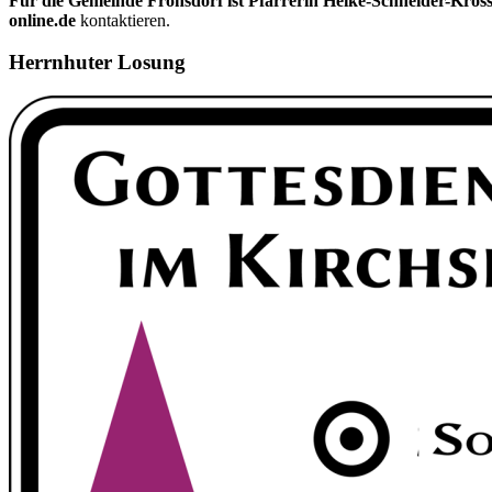
Für die Gemeinde Frohsdorf ist Pfarrerin Heike-Schneider-Kros
online.de
kontaktieren.
Herrnhuter Losung