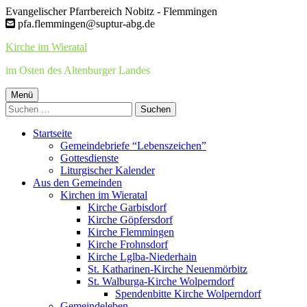
Springe
Evangelischer Pfarrbereich Nobitz - Flemmingen
zum
pfa.flemmingen@suptur-abg.de
Inhalt
Kirche im Wieratal
im Osten des Altenburger Landes
Primäres
Menü
Suchen
Menü
nach:
Startseite
Gemeindebriefe “Lebenszeichen”
Gottesdienste
Liturgischer Kalender
Aus den Gemeinden
Kirchen im Wieratal
Kirche Garbisdorf
Kirche Göpfersdorf
Kirche Flemmingen
Kirche Frohnsdorf
Kirche Lglba-Niederhain
St. Katharinen-Kirche Neuenmörbitz
St. Walburga-Kirche Wolperndorf
Spendenbitte Kirche Wolperndorf
Gemeindeleben