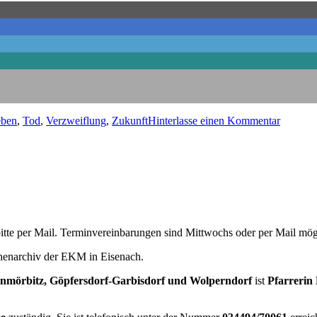
zu
ben
,
Tod
,
Verzweiflung
,
Zukunft
Hinterlasse einen Kommentar
Das
Leben
auf
dem
Strich
tte per Mail. Terminvereinbarungen sind Mittwochs oder per Mail mög
chenarchiv der EKM in Eisenach.
nmörbitz, Göpfersdorf-Garbisdorf und Wolperndorf
ist
Pfarrerin