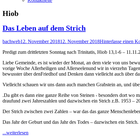
Kontaktseite
Schlagwort:
Hiob
Das Leben auf dem Strich
Autor
Veröffentlicht
bachweb
12. November 2018
12. November 2018
Hinterlasse einen 
am
Predigt zum drittletzten Sonntag nach Trinitatis, Hiob 13,1-6 – 11.11
Liebe Gemeinde, es ist wieder der Monat, an dem viele von uns bewu
vorige Woche Allerheiligen und Allerseelenund wir in vierzehn Tage
bewusster über denFriedhof und Denken dann vielleicht auch über da
Vielleicht schauen wir uns dann auch manchen Grabstein an, und über
.Da gibt es dann eine ganze Reihe von Steinen - besonders dort wo m
draufund zwei Jahreszahlen und dazwischen ein Strich z.B. 1953 – 2
Der Strich zwischen zwei Zahlen – war das das ganze Menschenlebe
Das Jahr der Geburt und das Jahr des Todes – dazwischen ein Strich.
"Das
...weiterlesen
Leben