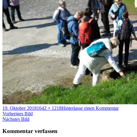
Veröffentlicht
Volle
zu
19. Oktober 2018
1642 × 1218
Hinterlasse einen Kommentar
am
Größe
Pilgerwe
Vorheriges Bild
9
Nächstes Bild
Kommentar verfassen