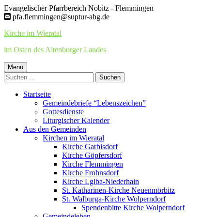
Springe
Evangelischer Pfarrbereich Nobitz - Flemmingen
zum
pfa.flemmingen@suptur-abg.de
Inhalt
Kirche im Wieratal
im Osten des Altenburger Landes
Primäres
Menü
Suchen
Menü
nach:
Startseite
Gemeindebriefe “Lebenszeichen”
Gottesdienste
Liturgischer Kalender
Aus den Gemeinden
Kirchen im Wieratal
Kirche Garbisdorf
Kirche Göpfersdorf
Kirche Flemmingen
Kirche Frohnsdorf
Kirche Lglba-Niederhain
St. Katharinen-Kirche Neuenmörbitz
St. Walburga-Kirche Wolperndorf
Spendenbitte Kirche Wolperndorf
Gemeindeleben