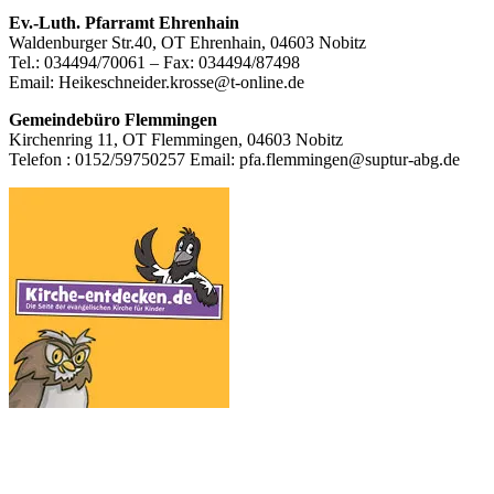
Footer
Ev.-Luth. Pfarramt Ehrenhain
Waldenburger Str.40, OT Ehrenhain, 04603 Nobitz
Inhalt
Tel.: 034494/70061 – Fax: 034494/87498
Email: Heikeschneider.krosse@t-online.de
Gemeindebüro Flemmingen
Kirchenring 11, OT Flemmingen, 04603 Nobitz
Telefon : 0152/59750257 Email: pfa.flemmingen@suptur-abg.de