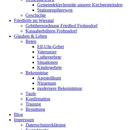
Gemeindekirchenräte unserer Kirchgemeinden
Stationenpilgerweg
Geschichte
Friedhöfe im Wieratal
Gebührenordnung Friedhof Frohnsdorf
Kasualgebühren Frohnsdorf
Glauben & Leben
Beten
Elf-Uhr-Gebet
Vaterunser
Luthergebete
Situationen
Kindergebete
Bekenntnise
Apostolikum
Nizaenum
modernere Bekenntnisse
Taufe
Konfirmation
Trauung
Bestattung
Blog
Impressum
Datenschutzerklärung