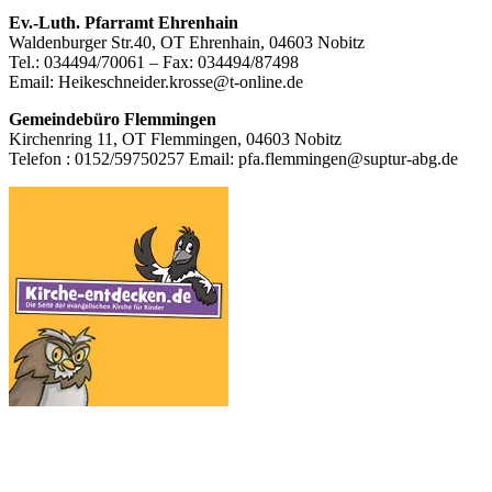
Footer
Ev.-Luth. Pfarramt Ehrenhain
Waldenburger Str.40, OT Ehrenhain, 04603 Nobitz
Inhalt
Tel.: 034494/70061 – Fax: 034494/87498
Email: Heikeschneider.krosse@t-online.de
Gemeindebüro Flemmingen
Kirchenring 11, OT Flemmingen, 04603 Nobitz
Telefon : 0152/59750257 Email: pfa.flemmingen@suptur-abg.de