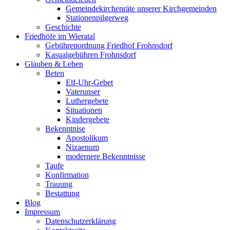
Gemeindekirchenräte unserer Kirchgemeinden
Stationenpilgerweg
Geschichte
Friedhöfe im Wieratal
Gebührenordnung Friedhof Frohnsdorf
Kasualgebühren Frohnsdorf
Glauben & Leben
Beten
Elf-Uhr-Gebet
Vaterunser
Luthergebete
Situationen
Kindergebete
Bekenntnise
Apostolikum
Nizaenum
modernere Bekenntnisse
Taufe
Konfirmation
Trauung
Bestattung
Blog
Impressum
Datenschutzerklärung