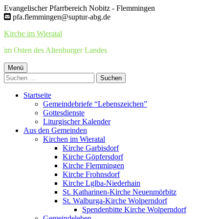
Springe
Evangelischer Pfarrbereich Nobitz - Flemmingen
zum
pfa.flemmingen@suptur-abg.de
Inhalt
Kirche im Wieratal
im Osten des Altenburger Landes
Primäres
Menü
Suchen
Menü
nach:
Startseite
Gemeindebriefe “Lebenszeichen”
Gottesdienste
Liturgischer Kalender
Aus den Gemeinden
Kirchen im Wieratal
Kirche Garbisdorf
Kirche Göpfersdorf
Kirche Flemmingen
Kirche Frohnsdorf
Kirche Lglba-Niederhain
St. Katharinen-Kirche Neuenmörbitz
St. Walburga-Kirche Wolperndorf
Spendenbitte Kirche Wolperndorf
Gemeindeleben