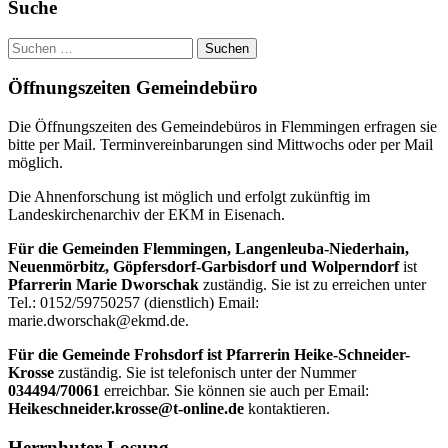
Haupt-
Suche
Seitenleiste
Suchen
nach:
Öffnungszeiten Gemeindebüro
Die Öffnungszeiten des Gemeindebüros in Flemmingen erfragen sie
bitte per Mail. Terminvereinbarungen sind Mittwochs oder per Mail
möglich.
Die Ahnenforschung ist möglich und erfolgt zukünftig im
Landeskirchenarchiv der EKM in Eisenach.
Für die Gemeinden Flemmingen, Langenleuba-Niederhain,
Neuenmörbitz, Göpfersdorf-Garbisdorf und Wolperndorf
ist
Pfarrerin Marie Dworschak
zuständig. Sie ist zu erreichen unter
Tel.: 0152/59750257 (dienstlich) Email:
marie.dworschak@ekmd.de.
Für die Gemeinde Frohsdorf ist Pfarrerin Heike-Schneider-
Krosse
zuständig. Sie ist telefonisch unter der Nummer
034494/70061
erreichbar. Sie können sie auch per Email:
Heikeschneider.krosse@t-online.de
kontaktieren.
Herrnhuter Losung