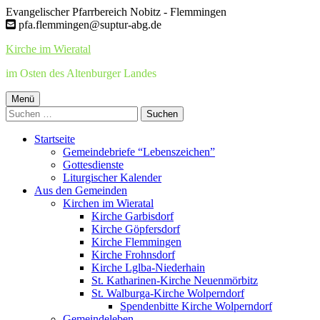
Springe
Evangelischer Pfarrbereich Nobitz - Flemmingen
zum
pfa.flemmingen@suptur-abg.de
Inhalt
Kirche im Wieratal
im Osten des Altenburger Landes
Primäres
Menü
Suchen
Menü
nach:
Startseite
Gemeindebriefe “Lebenszeichen”
Gottesdienste
Liturgischer Kalender
Aus den Gemeinden
Kirchen im Wieratal
Kirche Garbisdorf
Kirche Göpfersdorf
Kirche Flemmingen
Kirche Frohnsdorf
Kirche Lglba-Niederhain
St. Katharinen-Kirche Neuenmörbitz
St. Walburga-Kirche Wolperndorf
Spendenbitte Kirche Wolperndorf
Gemeindeleben