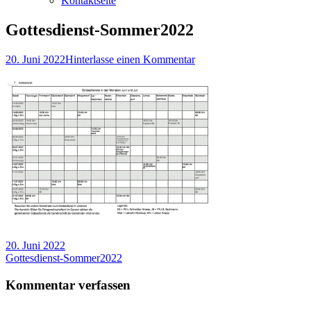
Kontaktseite
Gottesdienst-Sommer2022
Veröffentlicht
zu
20. Juni 2022
Hinterlasse einen Kommentar
am
Gottesdienst-
Sommer2022
Veröffentlicht
20. Juni 2022
am
Beitragsnavigation
Vorheriger
Gottesdienst-Sommer2022
Beitrag:
Kommentar verfassen