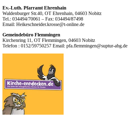
Footer
Ev.-Luth. Pfarramt Ehrenhain
Waldenburger Str.40, OT Ehrenhain, 04603 Nobitz
Inhalt
Tel.: 034494/70061 – Fax: 034494/87498
Email: Heikeschneider.krosse@t-online.de
Gemeindebüro Flemmingen
Kirchenring 11, OT Flemmingen, 04603 Nobitz
Telefon : 0152/59750257 Email: pfa.flemmingen@suptur-abg.de