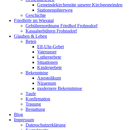
Gemeindekirchenräte unserer Kirchgemeinden
Stationenpilgerweg
Geschichte
Friedhöfe im Wieratal
Gebührenordnung Friedhof Frohnsdorf
Kasualgebühren Frohnsdorf
Glauben & Leben
Beten
Elf-Uhr-Gebet
Vaterunser
Luthergebete
Situationen
Kindergebete
Bekenntnise
Apostolikum
Nizaenum
modernere Bekenntnisse
Taufe
Konfirmation
Trauung
Bestattung
Blog
Impressum
Datenschutzerklärung