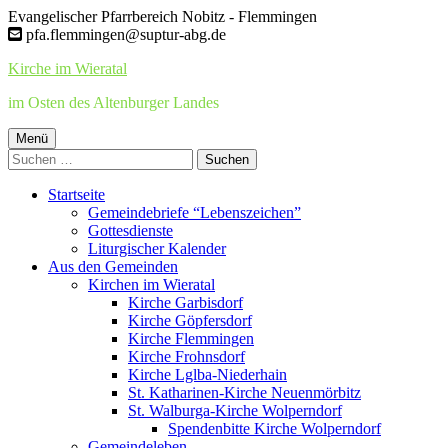
Springe
Evangelischer Pfarrbereich Nobitz - Flemmingen
zum
pfa.flemmingen@suptur-abg.de
Inhalt
Kirche im Wieratal
im Osten des Altenburger Landes
Primäres
Menü
Suchen
Menü
nach:
Startseite
Gemeindebriefe “Lebenszeichen”
Gottesdienste
Liturgischer Kalender
Aus den Gemeinden
Kirchen im Wieratal
Kirche Garbisdorf
Kirche Göpfersdorf
Kirche Flemmingen
Kirche Frohnsdorf
Kirche Lglba-Niederhain
St. Katharinen-Kirche Neuenmörbitz
St. Walburga-Kirche Wolperndorf
Spendenbitte Kirche Wolperndorf
Gemeindeleben