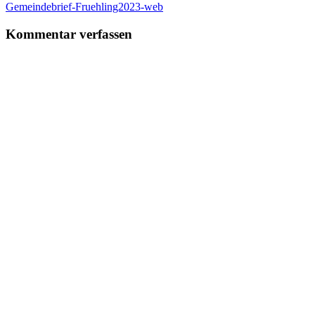
am
Beitragsnavigation
Vorheriger
Gemeindebrief-Fruehling2023-web
Beitrag:
Kommentar verfassen