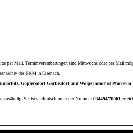
tte per Mail. Terminvereinbarungen sind Mittwochs oder per Mail mög
chenarchiv der EKM in Eisenach.
nmörbitz, Göpfersdorf-Garbisdorf und Wolperndorf
ist
Pfarrerin
se
zuständig. Sie ist telefonisch unter der Nummer
034494/70061
erreic