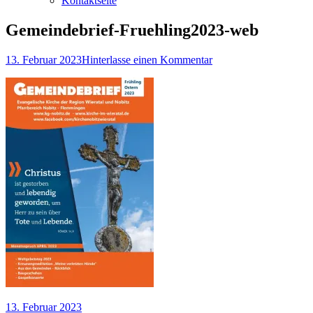
Kontaktseite
Gemeindebrief-Fruehling2023-web
Veröffentlicht
zu
13. Februar 2023
Hinterlasse einen Kommentar
am
Gemeindebrief-
Fruehling2023-
web
Veröffentlicht
13. Februar 2023