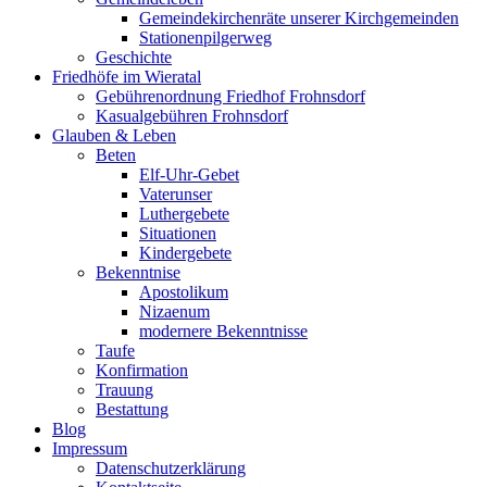
Gemeindekirchenräte unserer Kirchgemeinden
Stationenpilgerweg
Geschichte
Friedhöfe im Wieratal
Gebührenordnung Friedhof Frohnsdorf
Kasualgebühren Frohnsdorf
Glauben & Leben
Beten
Elf-Uhr-Gebet
Vaterunser
Luthergebete
Situationen
Kindergebete
Bekenntnise
Apostolikum
Nizaenum
modernere Bekenntnisse
Taufe
Konfirmation
Trauung
Bestattung
Blog
Impressum
Datenschutzerklärung