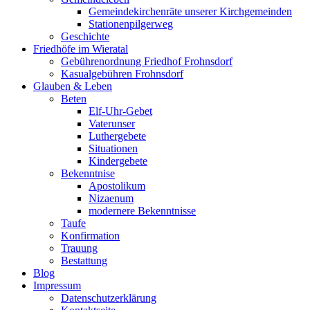
Gemeindekirchenräte unserer Kirchgemeinden
Stationenpilgerweg
Geschichte
Friedhöfe im Wieratal
Gebührenordnung Friedhof Frohnsdorf
Kasualgebühren Frohnsdorf
Glauben & Leben
Beten
Elf-Uhr-Gebet
Vaterunser
Luthergebete
Situationen
Kindergebete
Bekenntnise
Apostolikum
Nizaenum
modernere Bekenntnisse
Taufe
Konfirmation
Trauung
Bestattung
Blog
Impressum
Datenschutzerklärung