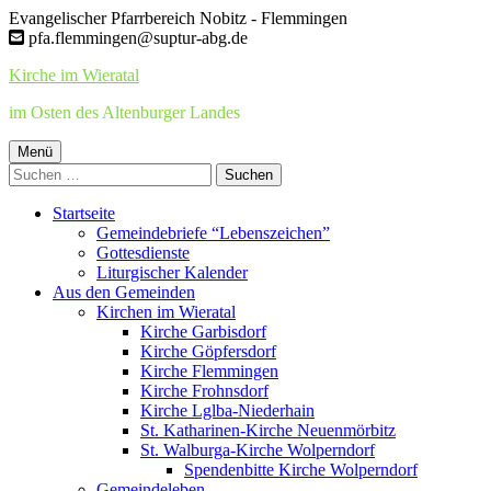
Springe
Evangelischer Pfarrbereich Nobitz - Flemmingen
zum
pfa.flemmingen@suptur-abg.de
Inhalt
Kirche im Wieratal
im Osten des Altenburger Landes
Primäres
Menü
Suchen
Menü
nach:
Startseite
Gemeindebriefe “Lebenszeichen”
Gottesdienste
Liturgischer Kalender
Aus den Gemeinden
Kirchen im Wieratal
Kirche Garbisdorf
Kirche Göpfersdorf
Kirche Flemmingen
Kirche Frohnsdorf
Kirche Lglba-Niederhain
St. Katharinen-Kirche Neuenmörbitz
St. Walburga-Kirche Wolperndorf
Spendenbitte Kirche Wolperndorf
Gemeindeleben