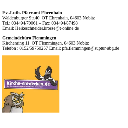
Footer
Ev.-Luth. Pfarramt Ehrenhain
Waldenburger Str.40, OT Ehrenhain, 04603 Nobitz
Inhalt
Tel.: 034494/70061 – Fax: 034494/87498
Email: Heikeschneider.krosse@t-online.de
Gemeindebüro Flemmingen
Kirchenring 11, OT Flemmingen, 04603 Nobitz
Telefon : 0152/59750257 Email: pfa.flemmingen@suptur-abg.de