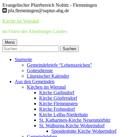
Springe
Evangelischer Pfarrbereich Nobitz - Flemmingen
zum
pfa.flemmingen@suptur-abg.de
Inhalt
Kirche im Wieratal
im Osten des Altenburger Landes
Primäres
Menü
Suchen
Menü
nach:
Startseite
Gemeindebriefe “Lebenszeichen”
Gottesdienste
Liturgischer Kalender
Aus den Gemeinden
Kirchen im Wieratal
Kirche Garbisdorf
Kirche Göpfersdorf
Kirche Flemmingen
Kirche Frohnsdorf
Kirche Lglba-Niederhain
St. Katharinen-Kirche Neuenmörbitz
St. Walburga-Kirche Wolperndorf
Spendenbitte Kirche Wolperndorf
Gemeindeleben