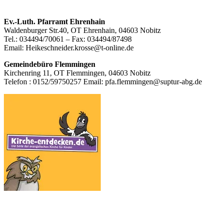
Footer
Ev.-Luth. Pfarramt Ehrenhain
Waldenburger Str.40, OT Ehrenhain, 04603 Nobitz
Inhalt
Tel.: 034494/70061 – Fax: 034494/87498
Email: Heikeschneider.krosse@t-online.de
Gemeindebüro Flemmingen
Kirchenring 11, OT Flemmingen, 04603 Nobitz
Telefon : 0152/59750257 Email: pfa.flemmingen@suptur-abg.de