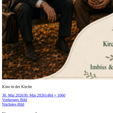
Kino in der Kirche
Veröffentlicht
Volle
30. Mai 2026
30. Mai 2026
1484 × 1060
am
Größe
Vorheriges Bild
Nächstes Bild