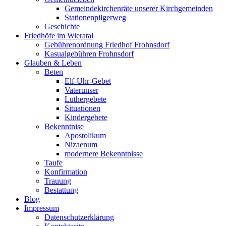
Gemeindekirchenräte unserer Kirchgemeinden
Stationenpilgerweg
Geschichte
Friedhöfe im Wieratal
Gebührenordnung Friedhof Frohnsdorf
Kasualgebühren Frohnsdorf
Glauben & Leben
Beten
Elf-Uhr-Gebet
Vaterunser
Luthergebete
Situationen
Kindergebete
Bekenntnise
Apostolikum
Nizaenum
modernere Bekenntnisse
Taufe
Konfirmation
Trauung
Bestattung
Blog
Impressum
Datenschutzerklärung