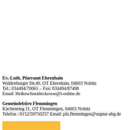
Footer
Ev.-Luth. Pfarramt Ehrenhain
Waldenburger Str.40, OT Ehrenhain, 04603 Nobitz
Inhalt
Tel.: 034494/70061 – Fax: 034494/87498
Email: Heikeschneider.krosse@t-online.de
Gemeindebüro Flemmingen
Kirchenring 11, OT Flemmingen, 04603 Nobitz
Telefon : 0152/59750257 Email: pfa.flemmingen@suptur-abg.de