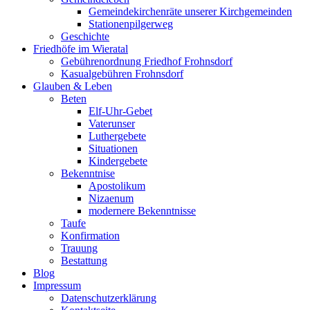
Gemeindekirchenräte unserer Kirchgemeinden
Stationenpilgerweg
Geschichte
Friedhöfe im Wieratal
Gebührenordnung Friedhof Frohnsdorf
Kasualgebühren Frohnsdorf
Glauben & Leben
Beten
Elf-Uhr-Gebet
Vaterunser
Luthergebete
Situationen
Kindergebete
Bekenntnise
Apostolikum
Nizaenum
modernere Bekenntnisse
Taufe
Konfirmation
Trauung
Bestattung
Blog
Impressum
Datenschutzerklärung