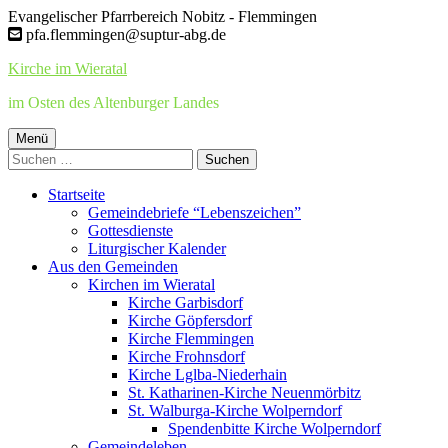
Springe
Evangelischer Pfarrbereich Nobitz - Flemmingen
zum
pfa.flemmingen@suptur-abg.de
Inhalt
Kirche im Wieratal
im Osten des Altenburger Landes
Primäres
Menü
Suchen
Menü
nach:
Startseite
Gemeindebriefe “Lebenszeichen”
Gottesdienste
Liturgischer Kalender
Aus den Gemeinden
Kirchen im Wieratal
Kirche Garbisdorf
Kirche Göpfersdorf
Kirche Flemmingen
Kirche Frohnsdorf
Kirche Lglba-Niederhain
St. Katharinen-Kirche Neuenmörbitz
St. Walburga-Kirche Wolperndorf
Spendenbitte Kirche Wolperndorf
Gemeindeleben