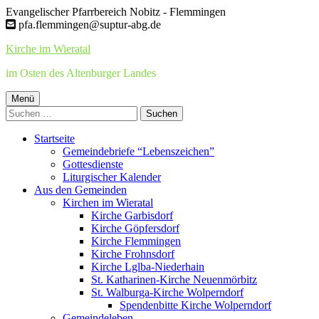
Springe
Evangelischer Pfarrbereich Nobitz - Flemmingen
zum
pfa.flemmingen@suptur-abg.de
Inhalt
Kirche im Wieratal
im Osten des Altenburger Landes
Primäres
Menü
Suchen
Menü
nach:
Startseite
Gemeindebriefe “Lebenszeichen”
Gottesdienste
Liturgischer Kalender
Aus den Gemeinden
Kirchen im Wieratal
Kirche Garbisdorf
Kirche Göpfersdorf
Kirche Flemmingen
Kirche Frohnsdorf
Kirche Lglba-Niederhain
St. Katharinen-Kirche Neuenmörbitz
St. Walburga-Kirche Wolperndorf
Spendenbitte Kirche Wolperndorf
Gemeindeleben