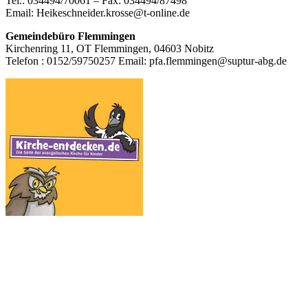
Tel.: 034494/70061 – Fax: 034494/87498
Email: Heikeschneider.krosse@t-online.de
Gemeindebüro Flemmingen
Kirchenring 11, OT Flemmingen, 04603 Nobitz
Telefon : 0152/59750257 Email: pfa.flemmingen@suptur-abg.de