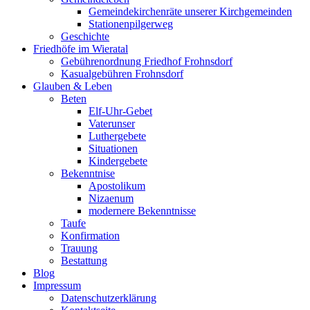
Gemeindekirchenräte unserer Kirchgemeinden
Stationenpilgerweg
Geschichte
Friedhöfe im Wieratal
Gebührenordnung Friedhof Frohnsdorf
Kasualgebühren Frohnsdorf
Glauben & Leben
Beten
Elf-Uhr-Gebet
Vaterunser
Luthergebete
Situationen
Kindergebete
Bekenntnise
Apostolikum
Nizaenum
modernere Bekenntnisse
Taufe
Konfirmation
Trauung
Bestattung
Blog
Impressum
Datenschutzerklärung