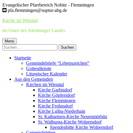
Springe
Evangelischer Pfarrbereich Nobitz - Flemmingen
zum
pfa.flemmingen@suptur-abg.de
Inhalt
Kirche im Wieratal
im Osten des Altenburger Landes
Primäres
Menü
Suchen
Menü
nach:
Startseite
Gemeindebriefe “Lebenszeichen”
Gottesdienste
Liturgischer Kalender
Aus den Gemeinden
Kirchen im Wieratal
Kirche Garbisdorf
Kirche Göpfersdorf
Kirche Flemmingen
Kirche Frohnsdorf
Kirche Lglba-Niederhain
St. Katharinen-Kirche Neuenmörbitz
St. Walburga-Kirche Wolperndorf
Spendenbitte Kirche Wolperndorf
Gemeindeleben