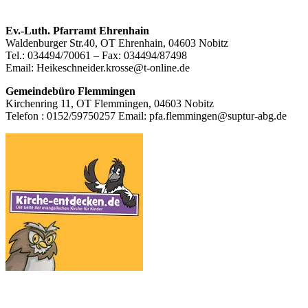
Footer
Ev.-Luth. Pfarramt Ehrenhain
Waldenburger Str.40, OT Ehrenhain, 04603 Nobitz
Inhalt
Tel.: 034494/70061 – Fax: 034494/87498
Email: Heikeschneider.krosse@t-online.de
Gemeindebüro Flemmingen
Kirchenring 11, OT Flemmingen, 04603 Nobitz
Telefon : 0152/59750257 Email: pfa.flemmingen@suptur-abg.de