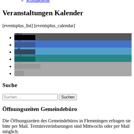
Kontaktseite
Veranstaltungen Kalender
[eventsplus_list] [eventsplus_calendar]
teilen
teilen
teilen
teilen
drucken
Haupt-
Suche
Seitenleiste
Suchen
nach:
Öffnungszeiten Gemeindebüro
Die Öffnungszeiten des Gemeindebüros in Flemmingen erfragen sie
bitte per Mail. Terminvereinbarungen sind Mittwochs oder per Mail
möglich.