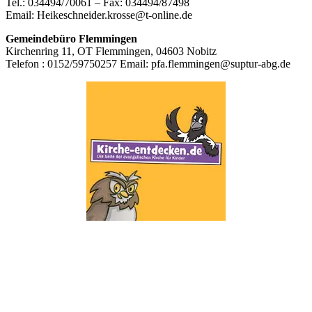
Tel.: 034494/70061 – Fax: 034494/87498
Email: Heikeschneider.krosse@t-online.de
Gemeindebüro Flemmingen
Kirchenring 11, OT Flemmingen, 04603 Nobitz
Telefon : 0152/59750257 Email: pfa.flemmingen@suptur-abg.de