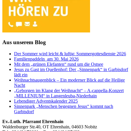
Aus unserem Blog
Der Sommer wird leicht & luftig: Sommergottesdienste 2026
Familienpaddeln am 30. Mai 2026
Mit dem „grünen Elefanten“ rund um die Ostsee
Jesus zu Gast im Quellenhof: Der „Sinnenpark“ in Garbisdorf
lädt ein
Weihnachtsaugenblick – Ein moderner Blick auf die Heilige
Nacht
„Geborgen im Klang der Weihnacht“ – A-cappella-Konzert
„MILLENIUM“ in Langenleuba-Niederhain
Lebendiger Adventskalender 2025
Sinnenpark „Menschen begegnen Jesus“ kommt nach
Garbisdorf
Footer
Ev.-Luth. Pfarramt Ehrenhain
Waldenburger Str.40, OT Ehrenhain, 04603 Nobitz
Inhalt