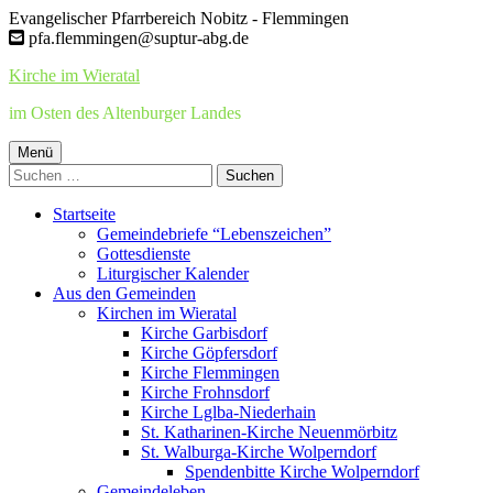
Springe
Evangelischer Pfarrbereich Nobitz - Flemmingen
zum
pfa.flemmingen@suptur-abg.de
Inhalt
Kirche im Wieratal
im Osten des Altenburger Landes
Primäres
Menü
Suchen
Menü
nach:
Startseite
Gemeindebriefe “Lebenszeichen”
Gottesdienste
Liturgischer Kalender
Aus den Gemeinden
Kirchen im Wieratal
Kirche Garbisdorf
Kirche Göpfersdorf
Kirche Flemmingen
Kirche Frohnsdorf
Kirche Lglba-Niederhain
St. Katharinen-Kirche Neuenmörbitz
St. Walburga-Kirche Wolperndorf
Spendenbitte Kirche Wolperndorf
Gemeindeleben