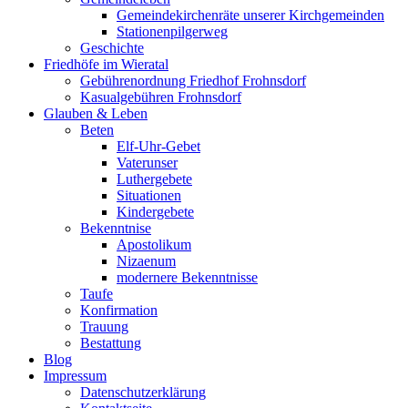
Gemeindekirchenräte unserer Kirchgemeinden
Stationenpilgerweg
Geschichte
Friedhöfe im Wieratal
Gebührenordnung Friedhof Frohnsdorf
Kasualgebühren Frohnsdorf
Glauben & Leben
Beten
Elf-Uhr-Gebet
Vaterunser
Luthergebete
Situationen
Kindergebete
Bekenntnise
Apostolikum
Nizaenum
modernere Bekenntnisse
Taufe
Konfirmation
Trauung
Bestattung
Blog
Impressum
Datenschutzerklärung