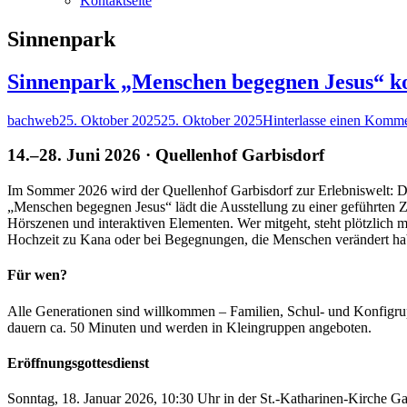
Kontaktseite
Schlagwort:
Sinnenpark
Sinnenpark „Menschen begegnen Jesus“ k
Autor
Veröffentlicht
bachweb
25. Oktober 2025
25. Oktober 2025
Hinterlasse einen Komm
am
14.–28. Juni 2026 · Quellenhof Garbisdorf
Im Sommer 2026 wird der Quellenhof Garbisdorf zur Erlebniswelt: De
„Menschen begegnen Jesus“ lädt die Ausstellung zu einer geführten Z
Hörszenen und interaktiven Elementen. Wer mitgeht, steht plötzlich m
Hochzeit zu Kana oder bei Begegnungen, die Menschen verändert habe
Für wen?
Alle Generationen sind willkommen – Familien, Schul- und Konfigru
dauern ca. 50 Minuten und werden in Kleingruppen angeboten.
Eröffnungsgottesdienst
Sonntag, 18. Januar 2026, 10:30 Uhr in der St.-Katharinen-Kirche Ga