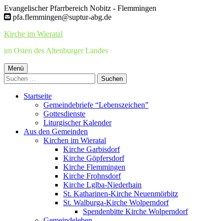
Springe
Evangelischer Pfarrbereich Nobitz - Flemmingen
zum
pfa.flemmingen@suptur-abg.de
Inhalt
Kirche im Wieratal
im Osten des Altenburger Landes
Primäres
Menü
Suchen
Menü
nach:
Startseite
Gemeindebriefe “Lebenszeichen”
Gottesdienste
Liturgischer Kalender
Aus den Gemeinden
Kirchen im Wieratal
Kirche Garbisdorf
Kirche Göpfersdorf
Kirche Flemmingen
Kirche Frohnsdorf
Kirche Lglba-Niederhain
St. Katharinen-Kirche Neuenmörbitz
St. Walburga-Kirche Wolperndorf
Spendenbitte Kirche Wolperndorf
Gemeindeleben