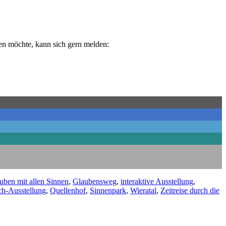
en möchte, kann sich gern melden:
uben mit allen Sinnen
,
Glaubensweg
,
interaktive Ausstellung
,
h-Ausstellung
,
Quellenhof
,
Sinnenpark
,
Wieratal
,
Zeitreise durch die