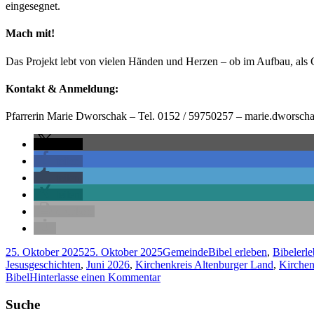
eingesegnet.
Mach mit!
Das Projekt lebt von vielen Händen und Herzen – ob im Aufbau, als 
Kontakt & Anmeldung:
Pfarrerin Marie Dworschak – Tel. 0152 / 59750257 – marie.dwors
teilen
teilen
teilen
teilen
drucken
Veröffentlicht
Kategorien
Schlagwörter
25. Oktober 2025
25. Oktober 2025
Gemeinde
Bibel erleben
,
Bibelerle
am
Jesusgeschichten
,
Juni 2026
,
Kirchenkreis Altenburger Land
,
Kirchen
zu
Bibel
Hinterlasse einen Kommentar
Sinnenpark
„Menschen
Haupt-
Suche