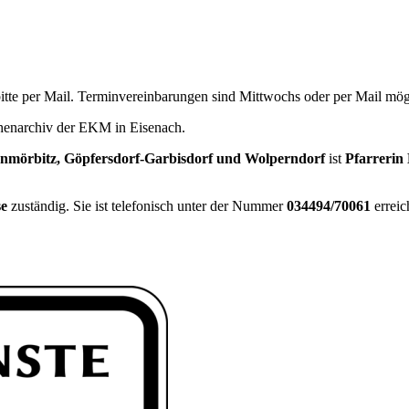
tte per Mail. Terminvereinbarungen sind Mittwochs oder per Mail mög
chenarchiv der EKM in Eisenach.
nmörbitz, Göpfersdorf-Garbisdorf und Wolperndorf
ist
Pfarrerin
se
zuständig. Sie ist telefonisch unter der Nummer
034494/70061
erreic