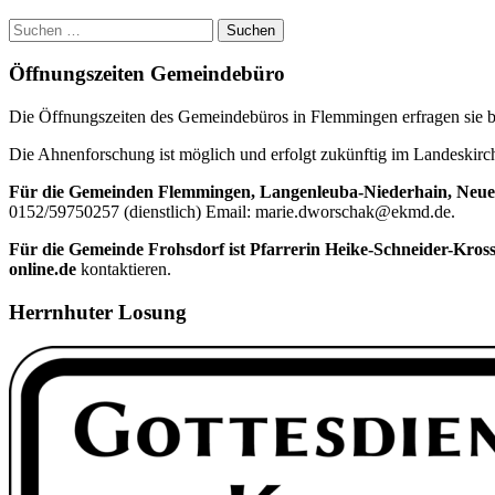
begegnen
Seitenleiste
Jesus“
Suchen
kommt
nach:
nach
Öffnungszeiten Gemeindebüro
Garbisdorf
Die Öffnungszeiten des Gemeindebüros in Flemmingen erfragen sie bi
Die Ahnenforschung ist möglich und erfolgt zukünftig im Landeskir
Für die Gemeinden Flemmingen, Langenleuba-Niederhain, Neue
0152/59750257 (dienstlich) Email: marie.dworschak@ekmd.de.
Für die Gemeinde Frohsdorf ist Pfarrerin Heike-Schneider-Kros
online.de
kontaktieren.
Herrnhuter Losung