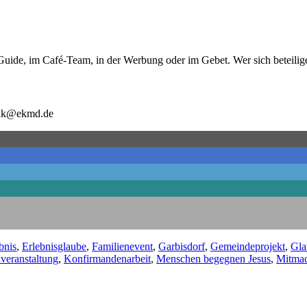
Guide, im Café-Team, in der Werbung oder im Gebet. Wer sich beteilig
chak@ekmd.de
bnis
,
Erlebnisglaube
,
Familienevent
,
Garbisdorf
,
Gemeindeprojekt
,
Gla
veranstaltung
,
Konfirmandenarbeit
,
Menschen begegnen Jesus
,
Mitmac