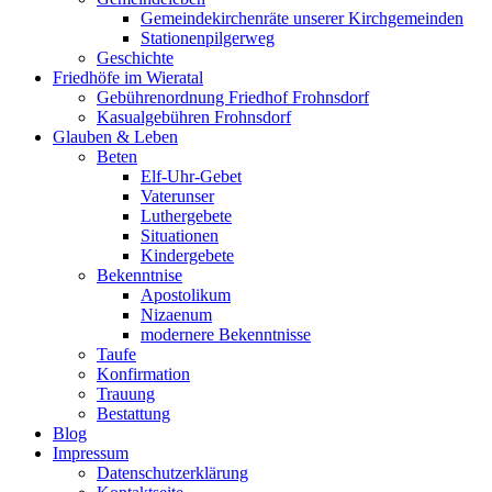
Gemeindekirchenräte unserer Kirchgemeinden
Stationenpilgerweg
Geschichte
Friedhöfe im Wieratal
Gebührenordnung Friedhof Frohnsdorf
Kasualgebühren Frohnsdorf
Glauben & Leben
Beten
Elf-Uhr-Gebet
Vaterunser
Luthergebete
Situationen
Kindergebete
Bekenntnise
Apostolikum
Nizaenum
modernere Bekenntnisse
Taufe
Konfirmation
Trauung
Bestattung
Blog
Impressum
Datenschutzerklärung