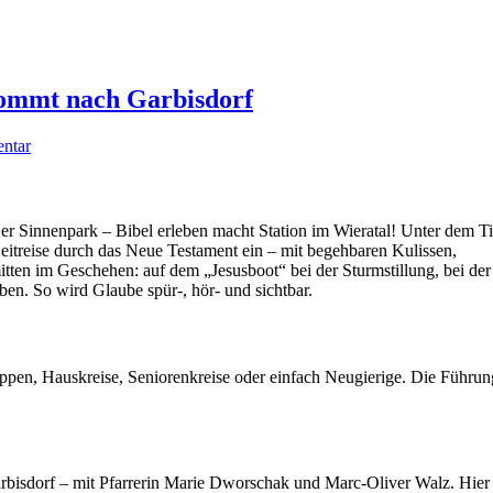
ommt nach Garbisdorf
zu
entar
Sinnenpark
„Menschen
begegnen
Jesus“
r Sinnenpark – Bibel erleben macht Station im Wieratal! Unter dem Ti
kommt
eitreise durch das Neue Testament ein – mit begehbaren Kulissen,
nach
itten im Geschehen: auf dem „Jesusboot“ bei der Sturmstillung, bei der
Garbisdorf
n. So wird Glaube spür-, hör- und sichtbar.
ppen, Hauskreise, Seniorenkreise oder einfach Neugierige. Die Führu
rbisdorf – mit Pfarrerin Marie Dworschak und Marc-Oliver Walz. Hier 