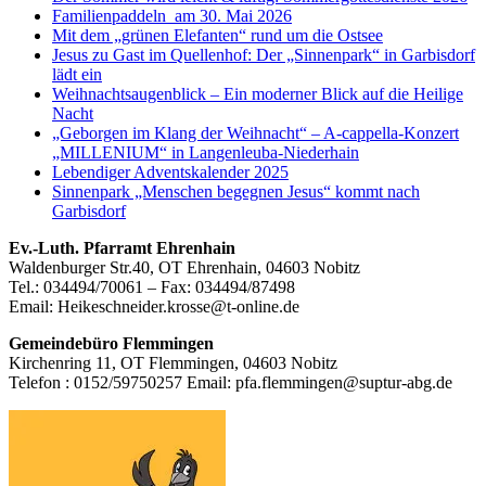
Familienpaddeln am 30. Mai 2026
Mit dem „grünen Elefanten“ rund um die Ostsee
Jesus zu Gast im Quellenhof: Der „Sinnenpark“ in Garbisdorf
lädt ein
Weihnachtsaugenblick – Ein moderner Blick auf die Heilige
Nacht
„Geborgen im Klang der Weihnacht“ – A-cappella-Konzert
„MILLENIUM“ in Langenleuba-Niederhain
Lebendiger Adventskalender 2025
Sinnenpark „Menschen begegnen Jesus“ kommt nach
Garbisdorf
Footer
Ev.-Luth. Pfarramt Ehrenhain
Waldenburger Str.40, OT Ehrenhain, 04603 Nobitz
Inhalt
Tel.: 034494/70061 – Fax: 034494/87498
Email: Heikeschneider.krosse@t-online.de
Gemeindebüro Flemmingen
Kirchenring 11, OT Flemmingen, 04603 Nobitz
Telefon : 0152/59750257 Email: pfa.flemmingen@suptur-abg.de