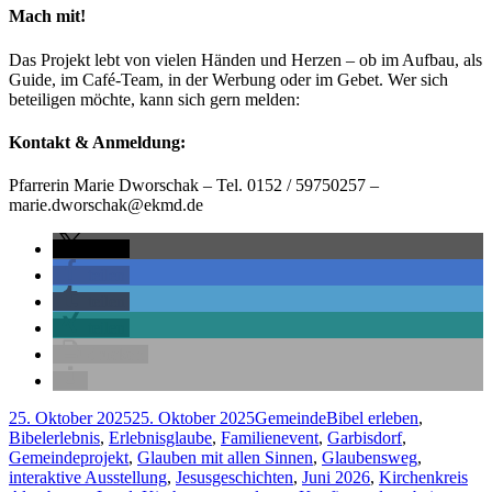
Mach mit!
Das Projekt lebt von vielen Händen und Herzen – ob im Aufbau, als
Guide, im Café-Team, in der Werbung oder im Gebet. Wer sich
beteiligen möchte, kann sich gern melden:
Kontakt & Anmeldung:
Pfarrerin Marie Dworschak – Tel. 0152 / 59750257 –
marie.dworschak@ekmd.de
teilen
teilen
teilen
teilen
drucken
Veröffentlicht
Kategorien
Schlagwörter
25. Oktober 2025
25. Oktober 2025
Gemeinde
Bibel erleben
,
am
Bibelerlebnis
,
Erlebnisglaube
,
Familienevent
,
Garbisdorf
,
Gemeindeprojekt
,
Glauben mit allen Sinnen
,
Glaubensweg
,
interaktive Ausstellung
,
Jesusgeschichten
,
Juni 2026
,
Kirchenkreis