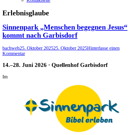
Kontaktseite
Schlagwort:
Erlebnisglaube
Sinnenpark „Menschen begegnen Jesus“
kommt nach Garbisdorf
Autor
Veröffentlicht
bachweb
25. Oktober 2025
25. Oktober 2025
Hinterlasse einen
am
zu
Kommentar
Sinnenpark
„Menschen
14.–28. Juni 2026 · Quellenhof Garbisdorf
begegnen
Jesus“
Im
kommt
nach
Garbisdorf