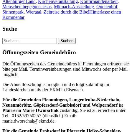
Altenburger Land
,
Kirchenveranstaltung
,
Konfirmandenarbeit
,
Menschen begegnen Jesus
,
Mitmach-Ausstellung
,
Quellenhof
,
Sinnenpark
,
Wieratal
,
Zeitreise durch die Bibel
Hinterlasse einen
zu
Kommentar
Sinnenpark
„Menschen
Haupt-
Suche
begegnen
Seitenleiste
Jesus“
Suchen
kommt
nach:
nach
Öffnungszeiten Gemeindebüro
Garbisdorf
Die Öffnungszeiten des Gemeindebüros in Flemmingen erfragen sie
bitte per Mail. Terminvereinbarungen sind Mittwochs oder per Mail
möglich.
Die Ahnenforschung ist möglich und erfolgt zukünftig im
Landeskirchenarchiv der EKM in Eisenach.
Für die Gemeinden Flemmingen, Langenleuba-Niederhain,
Neuenmörbitz, Göpfersdorf-Garbisdorf und Wolperndorf
ist
Pfarrerin Marie Dworschak
zuständig. Sie ist zu erreichen unter
Tel.: 0152/59750257 (dienstlich) Email:
marie.dworschak@ekmd.de.
Für die Gemeinde Frohsdorf ist Pfarrerin Heike-Schneider-