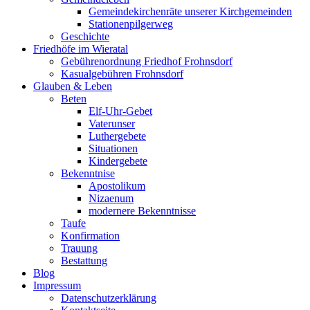
Gemeindekirchenräte unserer Kirchgemeinden
Stationenpilgerweg
Geschichte
Friedhöfe im Wieratal
Gebührenordnung Friedhof Frohnsdorf
Kasualgebühren Frohnsdorf
Glauben & Leben
Beten
Elf-Uhr-Gebet
Vaterunser
Luthergebete
Situationen
Kindergebete
Bekenntnise
Apostolikum
Nizaenum
modernere Bekenntnisse
Taufe
Konfirmation
Trauung
Bestattung
Blog
Impressum
Datenschutzerklärung