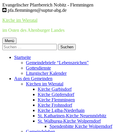
Springe
Evangelischer Pfarrbereich Nobitz - Flemmingen
zum
pfa.flemmingen@suptur-abg.de
Inhalt
Kirche im Wieratal
im Osten des Altenburger Landes
Primäres
Menü
Suchen
Menü
nach:
Startseite
Gemeindebriefe “Lebenszeichen”
Gottesdienste
Liturgischer Kalender
Aus den Gemeinden
Kirchen im Wieratal
Kirche Garbisdorf
Kirche Göpfersdorf
Kirche Flemmingen
Kirche Frohnsdorf
Kirche Lglba-Niederhain
St. Katharinen-Kirche Neuenmörbitz
St. Walburga-Kirche Wolperndorf
Spendenbitte Kirche Wolperndorf
Gemeindeleben