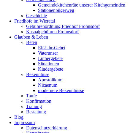
Gemeindekirchenräte unserer Kirchgemeinden
Stationenpilgerweg
Geschichte
Friedhöfe im Wieratal
Gebührenordnung Friedhof Frohnsdorf
Kasualgebühren Frohnsdorf
Glauben & Leben
Beten
Elf-Uhr-Gebet
Vaterunser
Luthergebete
Situationen
Kindergebete
Bekenntnise
Apostolikum
Nizaenum
modernere Bekenntnisse
Taufe
Konfirmation
Trauung
Bestattung
Blog
Impressum
Datenschutzerklärung