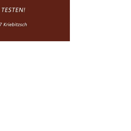
tesdienst-
r