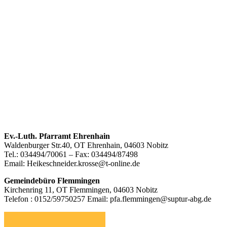
Footer
Ev.-Luth. Pfarramt Ehrenhain
Waldenburger Str.40, OT Ehrenhain, 04603 Nobitz
Inhalt
Tel.: 034494/70061 – Fax: 034494/87498
Email: Heikeschneider.krosse@t-online.de
Gemeindebüro Flemmingen
Kirchenring 11, OT Flemmingen, 04603 Nobitz
Telefon : 0152/59750257 Email: pfa.flemmingen@suptur-abg.de