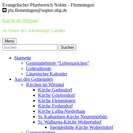
Springe
Evangelischer Pfarrbereich Nobitz - Flemmingen
zum
pfa.flemmingen@suptur-abg.de
Inhalt
Kirche im Wieratal
im Osten des Altenburger Landes
Primäres
Menü
Suchen
Menü
nach:
Startseite
Gemeindebriefe “Lebenszeichen”
Gottesdienste
Liturgischer Kalender
Aus den Gemeinden
Kirchen im Wieratal
Kirche Garbisdorf
Kirche Göpfersdorf
Kirche Flemmingen
Kirche Frohnsdorf
Kirche Lglba-Niederhain
St. Katharinen-Kirche Neuenmörbitz
St. Walburga-Kirche Wolperndorf
Spendenbitte Kirche Wolperndorf
Gemeindeleben