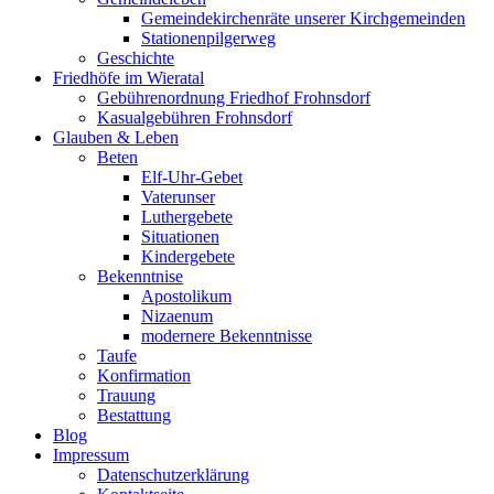
Gemeindekirchenräte unserer Kirchgemeinden
Stationenpilgerweg
Geschichte
Friedhöfe im Wieratal
Gebührenordnung Friedhof Frohnsdorf
Kasualgebühren Frohnsdorf
Glauben & Leben
Beten
Elf-Uhr-Gebet
Vaterunser
Luthergebete
Situationen
Kindergebete
Bekenntnise
Apostolikum
Nizaenum
modernere Bekenntnisse
Taufe
Konfirmation
Trauung
Bestattung
Blog
Impressum
Datenschutzerklärung