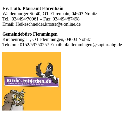
Footer
Ev.-Luth. Pfarramt Ehrenhain
Waldenburger Str.40, OT Ehrenhain, 04603 Nobitz
Inhalt
Tel.: 034494/70061 – Fax: 034494/87498
Email: Heikeschneider.krosse@t-online.de
Gemeindebüro Flemmingen
Kirchenring 11, OT Flemmingen, 04603 Nobitz
Telefon : 0152/59750257 Email: pfa.flemmingen@suptur-abg.de