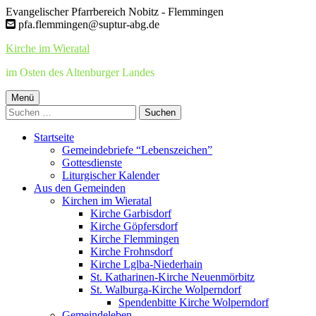
Springe
Evangelischer Pfarrbereich Nobitz - Flemmingen
zum
pfa.flemmingen@suptur-abg.de
Inhalt
Kirche im Wieratal
im Osten des Altenburger Landes
Primäres
Menü
Suchen
Menü
nach:
Startseite
Gemeindebriefe “Lebenszeichen”
Gottesdienste
Liturgischer Kalender
Aus den Gemeinden
Kirchen im Wieratal
Kirche Garbisdorf
Kirche Göpfersdorf
Kirche Flemmingen
Kirche Frohnsdorf
Kirche Lglba-Niederhain
St. Katharinen-Kirche Neuenmörbitz
St. Walburga-Kirche Wolperndorf
Spendenbitte Kirche Wolperndorf
Gemeindeleben