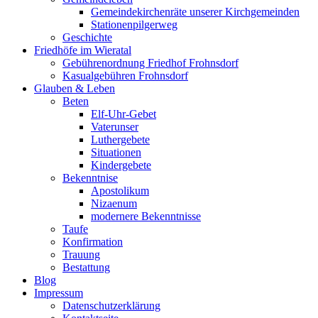
Gemeindekirchenräte unserer Kirchgemeinden
Stationenpilgerweg
Geschichte
Friedhöfe im Wieratal
Gebührenordnung Friedhof Frohnsdorf
Kasualgebühren Frohnsdorf
Glauben & Leben
Beten
Elf-Uhr-Gebet
Vaterunser
Luthergebete
Situationen
Kindergebete
Bekenntnise
Apostolikum
Nizaenum
modernere Bekenntnisse
Taufe
Konfirmation
Trauung
Bestattung
Blog
Impressum
Datenschutzerklärung