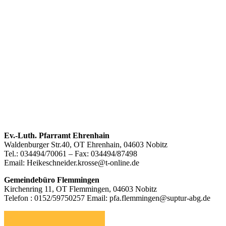
Footer
Ev.-Luth. Pfarramt Ehrenhain
Waldenburger Str.40, OT Ehrenhain, 04603 Nobitz
Inhalt
Tel.: 034494/70061 – Fax: 034494/87498
Email: Heikeschneider.krosse@t-online.de
Gemeindebüro Flemmingen
Kirchenring 11, OT Flemmingen, 04603 Nobitz
Telefon : 0152/59750257 Email: pfa.flemmingen@suptur-abg.de