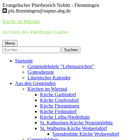
Springe
Evangelischer Pfarrbereich Nobitz - Flemmingen
zum
pfa.flemmingen@suptur-abg.de
Inhalt
Kirche im Wieratal
im Osten des Altenburger Landes
Primäres
Menü
Suchen
Menü
nach:
Startseite
Gemeindebriefe “Lebenszeichen”
Gottesdienste
Liturgischer Kalender
Aus den Gemeinden
Kirchen im Wieratal
Kirche Garbisdorf
Kirche Göpfersdorf
Kirche Flemmingen
Kirche Frohnsdorf
Kirche Lglba-Niederhain
St. Katharinen-Kirche Neuenmörbitz
St. Walburga-Kirche Wolperndorf
Spendenbitte Kirche Wolperndorf
Gemeindeleben