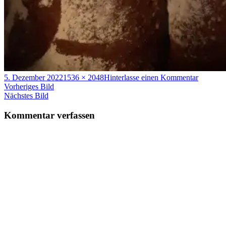
Veröffentlicht
Volle
zu
5. Dezember 2022
1536 × 2048
Hinterlasse einen Kommentar
am
Größe
WhatsA
Vorheriges Bild
Bild-
Nächstes Bild
2022-
12-
Kommentar verfassen
04-
um-
17.56.15