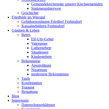
Gemeindekirchenräte unserer Kirchgemeinden
Stationenpilgerweg
Geschichte
Friedhöfe im Wieratal
Gebührenordnung Friedhof Frohnsdorf
Kasualgebühren Frohnsdorf
Glauben & Leben
Beten
Elf-Uhr-Gebet
Vaterunser
Luthergebete
Situationen
Kindergebete
Bekenntnise
Apostolikum
Nizaenum
modernere Bekenntnisse
Taufe
Konfirmation
Trauung
Bestattung
Blog
Impressum
Datenschutzerklärung