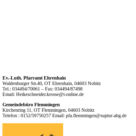
Footer
Ev.-Luth. Pfarramt Ehrenhain
Waldenburger Str.40, OT Ehrenhain, 04603 Nobitz
Inhalt
Tel.: 034494/70061 – Fax: 034494/87498
Email: Heikeschneider.krosse@t-online.de
Gemeindebüro Flemmingen
Kirchenring 11, OT Flemmingen, 04603 Nobitz
Telefon : 0152/59750257 Email: pfa.flemmingen@suptur-abg.de