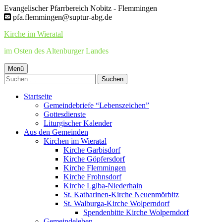
Springe
Evangelischer Pfarrbereich Nobitz - Flemmingen
zum
pfa.flemmingen@suptur-abg.de
Inhalt
Kirche im Wieratal
im Osten des Altenburger Landes
Primäres
Menü
Suchen
Menü
nach:
Startseite
Gemeindebriefe “Lebenszeichen”
Gottesdienste
Liturgischer Kalender
Aus den Gemeinden
Kirchen im Wieratal
Kirche Garbisdorf
Kirche Göpfersdorf
Kirche Flemmingen
Kirche Frohnsdorf
Kirche Lglba-Niederhain
St. Katharinen-Kirche Neuenmörbitz
St. Walburga-Kirche Wolperndorf
Spendenbitte Kirche Wolperndorf
Gemeindeleben