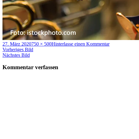
Veröffentlicht
Volle
zu
27. März 2020
750 × 500
Hinterlasse einen Kommentar
am
Größe
aufruf-
Vorheriges Bild
blaeser2
Nächstes Bild
Kommentar verfassen