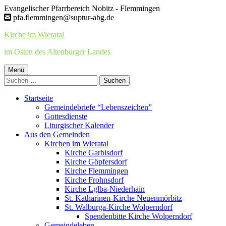
Springe
Evangelischer Pfarrbereich Nobitz - Flemmingen
zum
pfa.flemmingen@suptur-abg.de
Inhalt
Kirche im Wieratal
im Osten des Altenburger Landes
Primäres
Menü
Suchen
Menü
nach:
Startseite
Gemeindebriefe “Lebenszeichen”
Gottesdienste
Liturgischer Kalender
Aus den Gemeinden
Kirchen im Wieratal
Kirche Garbisdorf
Kirche Göpfersdorf
Kirche Flemmingen
Kirche Frohnsdorf
Kirche Lglba-Niederhain
St. Katharinen-Kirche Neuenmörbitz
St. Walburga-Kirche Wolperndorf
Spendenbitte Kirche Wolperndorf
Gemeindeleben