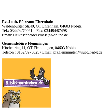
Footer
Ev.-Luth. Pfarramt Ehrenhain
Waldenburger Str.40, OT Ehrenhain, 04603 Nobitz
Inhalt
Tel.: 034494/70061 – Fax: 034494/87498
Email: Heikeschneider.krosse@t-online.de
Gemeindebüro Flemmingen
Kirchenring 11, OT Flemmingen, 04603 Nobitz
Telefon : 0152/59750257 Email: pfa.flemmingen@suptur-abg.de