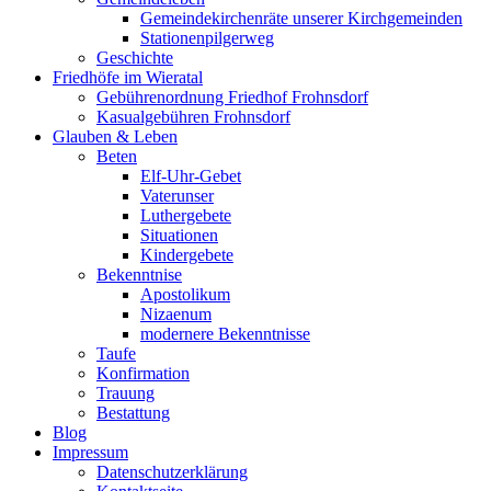
Gemeindekirchenräte unserer Kirchgemeinden
Stationenpilgerweg
Geschichte
Friedhöfe im Wieratal
Gebührenordnung Friedhof Frohnsdorf
Kasualgebühren Frohnsdorf
Glauben & Leben
Beten
Elf-Uhr-Gebet
Vaterunser
Luthergebete
Situationen
Kindergebete
Bekenntnise
Apostolikum
Nizaenum
modernere Bekenntnisse
Taufe
Konfirmation
Trauung
Bestattung
Blog
Impressum
Datenschutzerklärung