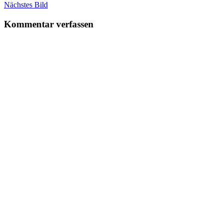
quer-
Nächstes Bild
rgb-
2022-
Kommentar verfassen
010