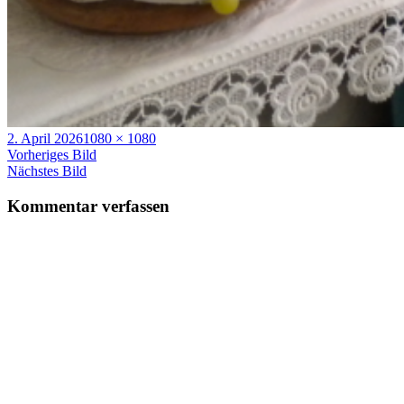
Veröffentlicht
Volle
2. April 2026
1080 × 1080
am
Größe
Vorheriges Bild
Nächstes Bild
Kommentar verfassen