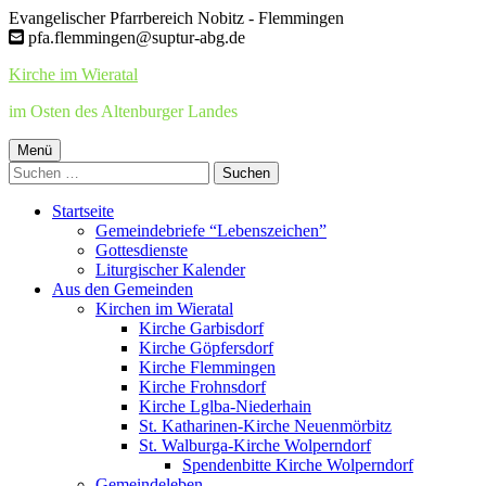
Springe
Evangelischer Pfarrbereich Nobitz - Flemmingen
zum
pfa.flemmingen@suptur-abg.de
Inhalt
Kirche im Wieratal
im Osten des Altenburger Landes
Primäres
Menü
Suchen
Menü
nach:
Startseite
Gemeindebriefe “Lebenszeichen”
Gottesdienste
Liturgischer Kalender
Aus den Gemeinden
Kirchen im Wieratal
Kirche Garbisdorf
Kirche Göpfersdorf
Kirche Flemmingen
Kirche Frohnsdorf
Kirche Lglba-Niederhain
St. Katharinen-Kirche Neuenmörbitz
St. Walburga-Kirche Wolperndorf
Spendenbitte Kirche Wolperndorf
Gemeindeleben