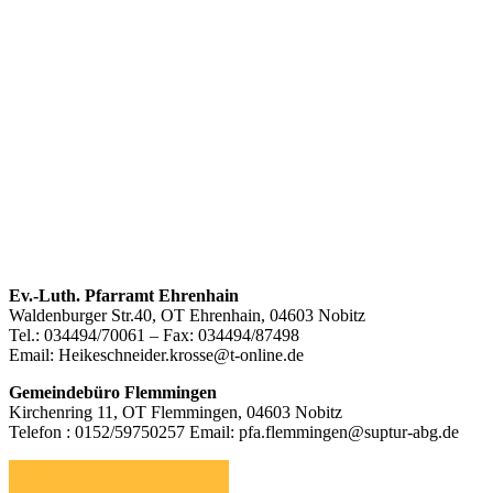
Footer
Ev.-Luth. Pfarramt Ehrenhain
Waldenburger Str.40, OT Ehrenhain, 04603 Nobitz
Inhalt
Tel.: 034494/70061 – Fax: 034494/87498
Email: Heikeschneider.krosse@t-online.de
Gemeindebüro Flemmingen
Kirchenring 11, OT Flemmingen, 04603 Nobitz
Telefon : 0152/59750257 Email: pfa.flemmingen@suptur-abg.de