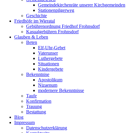
Gemeindekirchenräte unserer Kirchgemeinden
Stationenpilgerweg
Geschichte
Friedhöfe im Wieratal
Gebührenordnung Friedhof Frohnsdorf
Kasualgebühren Frohnsdorf
Glauben & Leben
Beten
Elf-Uhr-Gebet
Vaterunser
Luthergebete
Situationen
Kindergebete
Bekenntnise
Apostolikum
Nizaenum
modernere Bekenntnisse
Taufe
Konfirmation
Trauung
Bestattung
Blog
Impressum
Datenschutzerklärung