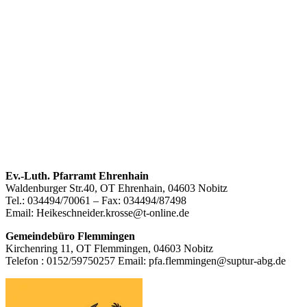
Footer
Ev.-Luth. Pfarramt Ehrenhain
Waldenburger Str.40, OT Ehrenhain, 04603 Nobitz
Inhalt
Tel.: 034494/70061 – Fax: 034494/87498
Email: Heikeschneider.krosse@t-online.de
Gemeindebüro Flemmingen
Kirchenring 11, OT Flemmingen, 04603 Nobitz
Telefon : 0152/59750257 Email: pfa.flemmingen@suptur-abg.de