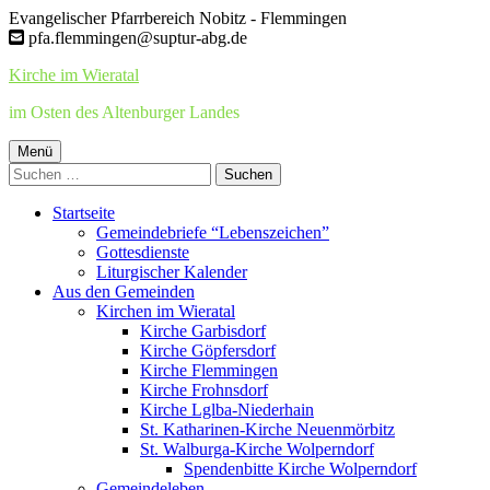
Springe
Evangelischer Pfarrbereich Nobitz - Flemmingen
zum
pfa.flemmingen@suptur-abg.de
Inhalt
Kirche im Wieratal
im Osten des Altenburger Landes
Primäres
Menü
Suchen
Menü
nach:
Startseite
Gemeindebriefe “Lebenszeichen”
Gottesdienste
Liturgischer Kalender
Aus den Gemeinden
Kirchen im Wieratal
Kirche Garbisdorf
Kirche Göpfersdorf
Kirche Flemmingen
Kirche Frohnsdorf
Kirche Lglba-Niederhain
St. Katharinen-Kirche Neuenmörbitz
St. Walburga-Kirche Wolperndorf
Spendenbitte Kirche Wolperndorf
Gemeindeleben