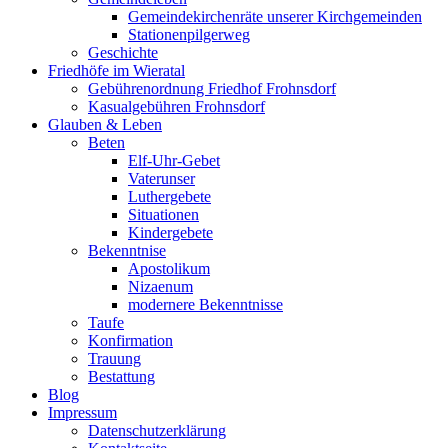
Gemeindekirchenräte unserer Kirchgemeinden
Stationenpilgerweg
Geschichte
Friedhöfe im Wieratal
Gebührenordnung Friedhof Frohnsdorf
Kasualgebühren Frohnsdorf
Glauben & Leben
Beten
Elf-Uhr-Gebet
Vaterunser
Luthergebete
Situationen
Kindergebete
Bekenntnise
Apostolikum
Nizaenum
modernere Bekenntnisse
Taufe
Konfirmation
Trauung
Bestattung
Blog
Impressum
Datenschutzerklärung