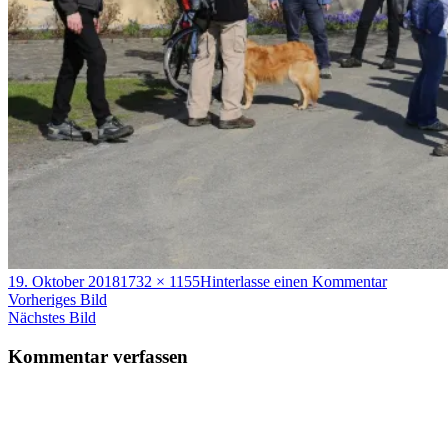
Veröffentlicht
Volle
zu
19. Oktober 2018
1732 × 1155
Hinterlasse einen Kommentar
am
Größe
Pilgerwe
Vorheriges Bild
4
Nächstes Bild
Kommentar verfassen