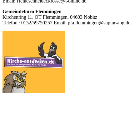
Email: Heikeschneider.krosse@t-online.de
Gemeindebüro Flemmingen
Kirchenring 11, OT Flemmingen, 04603 Nobitz
Telefon : 0152/59750257 Email: pfa.flemmingen@suptur-abg.de