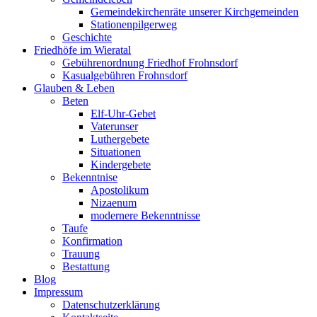
Gemeindekirchenräte unserer Kirchgemeinden
Stationenpilgerweg
Geschichte
Friedhöfe im Wieratal
Gebührenordnung Friedhof Frohnsdorf
Kasualgebühren Frohnsdorf
Glauben & Leben
Beten
Elf-Uhr-Gebet
Vaterunser
Luthergebete
Situationen
Kindergebete
Bekenntnise
Apostolikum
Nizaenum
modernere Bekenntnisse
Taufe
Konfirmation
Trauung
Bestattung
Blog
Impressum
Datenschutzerklärung