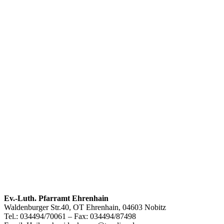
Footer
Ev.-Luth. Pfarramt Ehrenhain
Waldenburger Str.40, OT Ehrenhain, 04603 Nobitz
Inhalt
Tel.: 034494/70061 – Fax: 034494/87498