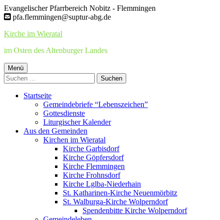
Springe
Evangelischer Pfarrbereich Nobitz - Flemmingen
zum
pfa.flemmingen@suptur-abg.de
Inhalt
Kirche im Wieratal
im Osten des Altenburger Landes
Primäres
Menü
Suchen
Menü
nach:
Startseite
Gemeindebriefe “Lebenszeichen”
Gottesdienste
Liturgischer Kalender
Aus den Gemeinden
Kirchen im Wieratal
Kirche Garbisdorf
Kirche Göpfersdorf
Kirche Flemmingen
Kirche Frohnsdorf
Kirche Lglba-Niederhain
St. Katharinen-Kirche Neuenmörbitz
St. Walburga-Kirche Wolperndorf
Spendenbitte Kirche Wolperndorf
Gemeindeleben