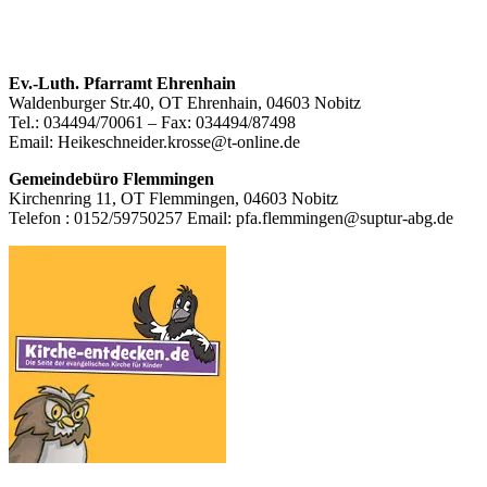
Footer
Ev.-Luth. Pfarramt Ehrenhain
Waldenburger Str.40, OT Ehrenhain, 04603 Nobitz
Inhalt
Tel.: 034494/70061 – Fax: 034494/87498
Email: Heikeschneider.krosse@t-online.de
Gemeindebüro Flemmingen
Kirchenring 11, OT Flemmingen, 04603 Nobitz
Telefon : 0152/59750257 Email: pfa.flemmingen@suptur-abg.de