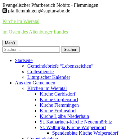
Springe
Evangelischer Pfarrbereich Nobitz - Flemmingen
zum
pfa.flemmingen@suptur-abg.de
Inhalt
Kirche im Wieratal
im Osten des Altenburger Landes
Primäres
Menü
Suchen
Menü
nach:
Startseite
Gemeindebriefe “Lebenszeichen”
Gottesdienste
Liturgischer Kalender
Aus den Gemeinden
Kirchen im Wieratal
Kirche Garbisdorf
Kirche Göpfersdorf
Kirche Flemmingen
Kirche Frohnsdorf
Kirche Lglba-Niederhain
St. Katharinen-Kirche Neuenmörbitz
St. Walburga-Kirche Wolperndorf
Spendenbitte Kirche Wolperndorf
Gemeindeleben