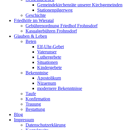
Gemeindekirchenräte unserer Kirchgemeinden
Stationenpilgerweg
Geschichte
Friedhöfe im Wieratal
Gebührenordnung Friedhof Frohnsdorf
Kasualgebühren Frohnsdorf
Glauben & Leben
Beten
Elf-Uhr-Gebet
Vaterunser
Luthergebete
Situationen
Kindergebete
Bekenntnise
Apostolikum
Nizaenum
modernere Bekenntnisse
Taufe
Konfirmation
Trauung
Bestattung
Blog
Impressum
Datenschutzerklärung