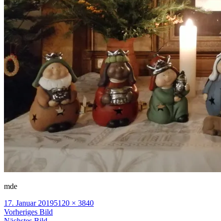
mde
Veröffentlicht
Volle
17. Januar 2019
5120 × 3840
am
Größe
Vorheriges Bild
Nächstes Bild