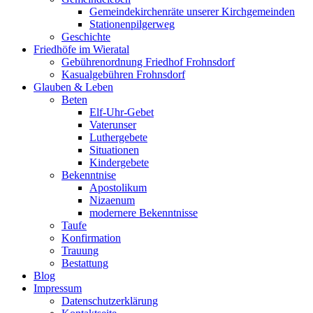
Gemeindekirchenräte unserer Kirchgemeinden
Stationenpilgerweg
Geschichte
Friedhöfe im Wieratal
Gebührenordnung Friedhof Frohnsdorf
Kasualgebühren Frohnsdorf
Glauben & Leben
Beten
Elf-Uhr-Gebet
Vaterunser
Luthergebete
Situationen
Kindergebete
Bekenntnise
Apostolikum
Nizaenum
modernere Bekenntnisse
Taufe
Konfirmation
Trauung
Bestattung
Blog
Impressum
Datenschutzerklärung