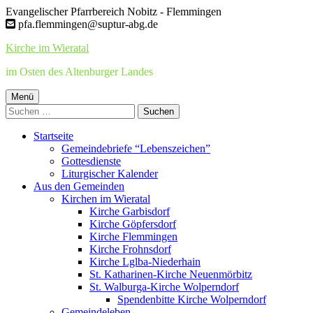
Springe
Evangelischer Pfarrbereich Nobitz - Flemmingen
zum
pfa.flemmingen@suptur-abg.de
Inhalt
Kirche im Wieratal
im Osten des Altenburger Landes
Primäres
Menü
Suchen
Menü
nach:
Startseite
Gemeindebriefe “Lebenszeichen”
Gottesdienste
Liturgischer Kalender
Aus den Gemeinden
Kirchen im Wieratal
Kirche Garbisdorf
Kirche Göpfersdorf
Kirche Flemmingen
Kirche Frohnsdorf
Kirche Lglba-Niederhain
St. Katharinen-Kirche Neuenmörbitz
St. Walburga-Kirche Wolperndorf
Spendenbitte Kirche Wolperndorf
Gemeindeleben