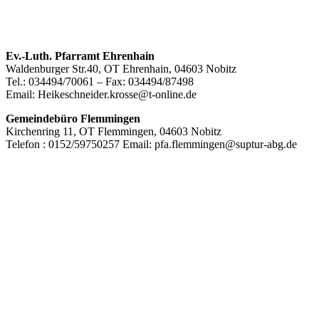
Footer
Ev.-Luth. Pfarramt Ehrenhain
Waldenburger Str.40, OT Ehrenhain, 04603 Nobitz
Inhalt
Tel.: 034494/70061 – Fax: 034494/87498
Email: Heikeschneider.krosse@t-online.de
Gemeindebüro Flemmingen
Kirchenring 11, OT Flemmingen, 04603 Nobitz
Telefon : 0152/59750257 Email: pfa.flemmingen@suptur-abg.de