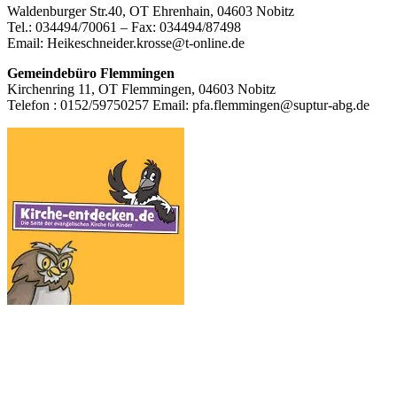
Waldenburger Str.40, OT Ehrenhain, 04603 Nobitz
Inhalt
Tel.: 034494/70061 – Fax: 034494/87498
Email: Heikeschneider.krosse@t-online.de
Gemeindebüro Flemmingen
Kirchenring 11, OT Flemmingen, 04603 Nobitz
Telefon : 0152/59750257 Email: pfa.flemmingen@suptur-abg.de