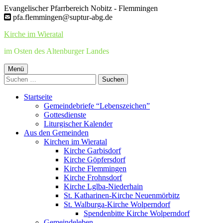
Springe
Evangelischer Pfarrbereich Nobitz - Flemmingen
zum
pfa.flemmingen@suptur-abg.de
Inhalt
Kirche im Wieratal
im Osten des Altenburger Landes
Primäres
Menü
Suchen
Menü
nach:
Startseite
Gemeindebriefe “Lebenszeichen”
Gottesdienste
Liturgischer Kalender
Aus den Gemeinden
Kirchen im Wieratal
Kirche Garbisdorf
Kirche Göpfersdorf
Kirche Flemmingen
Kirche Frohnsdorf
Kirche Lglba-Niederhain
St. Katharinen-Kirche Neuenmörbitz
St. Walburga-Kirche Wolperndorf
Spendenbitte Kirche Wolperndorf
Gemeindeleben