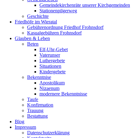
Gemeindekirchenräte unserer Kirchgemeinden
Stationenpilgerweg
Geschichte
Friedhöfe im Wieratal
Gebührenordnung Friedhof Frohnsdorf
Kasualgebühren Frohnsdorf
Glauben & Leben
Beten
Elf-Uhr-Gebet
Vaterunser
Luthergebete
Situationen
Kindergebete
Bekenntnise
Apostolikum
Nizaenum
modernere Bekenntnisse
Taufe
Konfirmation
Trauung
Bestattung
Blog
Impressum
Datenschutzerklärung