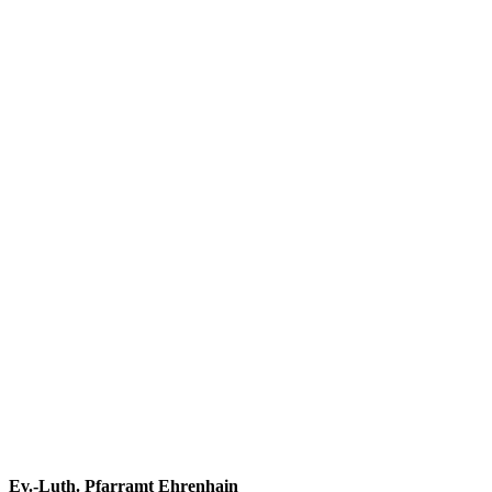
Footer
Ev.-Luth. Pfarramt Ehrenhain