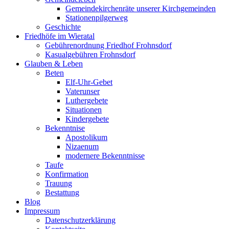
Gemeindekirchenräte unserer Kirchgemeinden
Stationenpilgerweg
Geschichte
Friedhöfe im Wieratal
Gebührenordnung Friedhof Frohnsdorf
Kasualgebühren Frohnsdorf
Glauben & Leben
Beten
Elf-Uhr-Gebet
Vaterunser
Luthergebete
Situationen
Kindergebete
Bekenntnise
Apostolikum
Nizaenum
modernere Bekenntnisse
Taufe
Konfirmation
Trauung
Bestattung
Blog
Impressum
Datenschutzerklärung