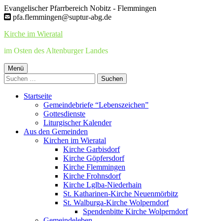
Springe
Evangelischer Pfarrbereich Nobitz - Flemmingen
zum
pfa.flemmingen@suptur-abg.de
Inhalt
Kirche im Wieratal
im Osten des Altenburger Landes
Primäres
Menü
Suchen
Menü
nach:
Startseite
Gemeindebriefe “Lebenszeichen”
Gottesdienste
Liturgischer Kalender
Aus den Gemeinden
Kirchen im Wieratal
Kirche Garbisdorf
Kirche Göpfersdorf
Kirche Flemmingen
Kirche Frohnsdorf
Kirche Lglba-Niederhain
St. Katharinen-Kirche Neuenmörbitz
St. Walburga-Kirche Wolperndorf
Spendenbitte Kirche Wolperndorf
Gemeindeleben