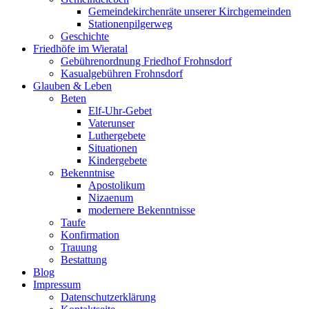
Gemeindekirchenräte unserer Kirchgemeinden
Stationenpilgerweg
Geschichte
Friedhöfe im Wieratal
Gebührenordnung Friedhof Frohnsdorf
Kasualgebühren Frohnsdorf
Glauben & Leben
Beten
Elf-Uhr-Gebet
Vaterunser
Luthergebete
Situationen
Kindergebete
Bekenntnise
Apostolikum
Nizaenum
modernere Bekenntnisse
Taufe
Konfirmation
Trauung
Bestattung
Blog
Impressum
Datenschutzerklärung