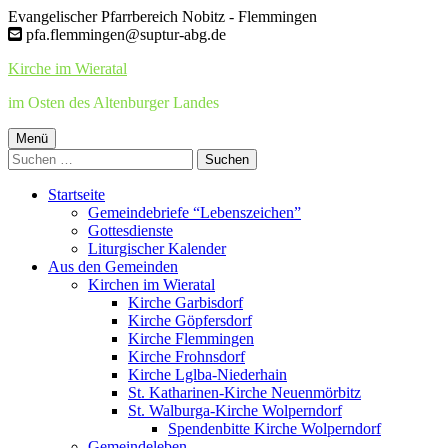
Springe
Evangelischer Pfarrbereich Nobitz - Flemmingen
zum
pfa.flemmingen@suptur-abg.de
Inhalt
Kirche im Wieratal
im Osten des Altenburger Landes
Primäres
Menü
Suchen
Menü
nach:
Startseite
Gemeindebriefe “Lebenszeichen”
Gottesdienste
Liturgischer Kalender
Aus den Gemeinden
Kirchen im Wieratal
Kirche Garbisdorf
Kirche Göpfersdorf
Kirche Flemmingen
Kirche Frohnsdorf
Kirche Lglba-Niederhain
St. Katharinen-Kirche Neuenmörbitz
St. Walburga-Kirche Wolperndorf
Spendenbitte Kirche Wolperndorf
Gemeindeleben