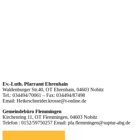
Footer
Ev.-Luth. Pfarramt Ehrenhain
Waldenburger Str.40, OT Ehrenhain, 04603 Nobitz
Inhalt
Tel.: 034494/70061 – Fax: 034494/87498
Email: Heikeschneider.krosse@t-online.de
Gemeindebüro Flemmingen
Kirchenring 11, OT Flemmingen, 04603 Nobitz
Telefon : 0152/59750257 Email: pfa.flemmingen@suptur-abg.de