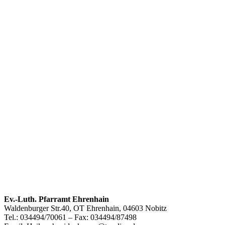
Footer
Ev.-Luth. Pfarramt Ehrenhain
Waldenburger Str.40, OT Ehrenhain, 04603 Nobitz
Inhalt
Tel.: 034494/70061 – Fax: 034494/87498