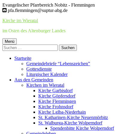
Springe
Evangelischer Pfarrbereich Nobitz - Flemmingen
zum
pfa.flemmingen@suptur-abg.de
Inhalt
Kirche im Wieratal
im Osten des Altenburger Landes
Primäres
Menü
Suchen
Menü
nach:
Startseite
Gemeindebriefe “Lebenszeichen”
Gottesdienste
Liturgischer Kalender
Aus den Gemeinden
Kirchen im Wieratal
Kirche Garbisdorf
Kirche Göpfersdorf
Kirche Flemmingen
Kirche Frohnsdorf
Kirche Lglba-Niederhain
St. Katharinen-Kirche Neuenmörbitz
St. Walburga-Kirche Wolperndorf
Spendenbitte Kirche Wolperndorf
Gemeindeleben