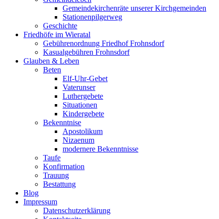
Gemeindekirchenräte unserer Kirchgemeinden
Stationenpilgerweg
Geschichte
Friedhöfe im Wieratal
Gebührenordnung Friedhof Frohnsdorf
Kasualgebühren Frohnsdorf
Glauben & Leben
Beten
Elf-Uhr-Gebet
Vaterunser
Luthergebete
Situationen
Kindergebete
Bekenntnise
Apostolikum
Nizaenum
modernere Bekenntnisse
Taufe
Konfirmation
Trauung
Bestattung
Blog
Impressum
Datenschutzerklärung