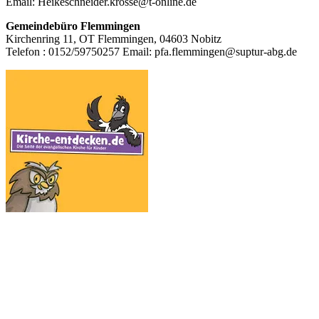
Email: Heikeschneider.krosse@t-online.de
Gemeindebüro Flemmingen
Kirchenring 11, OT Flemmingen, 04603 Nobitz
Telefon : 0152/59750257 Email: pfa.flemmingen@suptur-abg.de