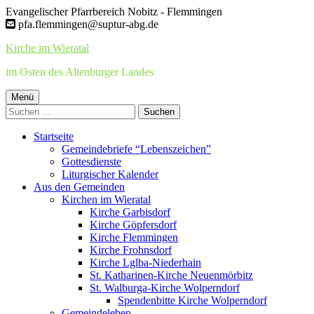
Springe
Evangelischer Pfarrbereich Nobitz - Flemmingen
zum
pfa.flemmingen@suptur-abg.de
Inhalt
Kirche im Wieratal
im Osten des Altenburger Landes
Primäres
Menü
Suchen
Menü
nach:
Startseite
Gemeindebriefe “Lebenszeichen”
Gottesdienste
Liturgischer Kalender
Aus den Gemeinden
Kirchen im Wieratal
Kirche Garbisdorf
Kirche Göpfersdorf
Kirche Flemmingen
Kirche Frohnsdorf
Kirche Lglba-Niederhain
St. Katharinen-Kirche Neuenmörbitz
St. Walburga-Kirche Wolperndorf
Spendenbitte Kirche Wolperndorf
Gemeindeleben