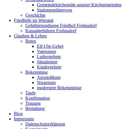
Gemeindekirchenräte unserer Kirchgemeinden
Stationenpilgerweg
Geschichte
Friedhöfe im Wieratal
Gebührenordnung Friedhof Frohnsdorf
Kasualgebühren Frohnsdorf
Glauben & Leben
Beten
Elf-Uhr-Gebet
Vaterunser
Luthergebete
Situationen
Kindergebete
Bekenntnise
Apostolikum
Nizaenum
modernere Bekenntnisse
Taufe
Konfirmation
Trauung
Bestattung
Blog
Impressum
Datenschutzerklärung