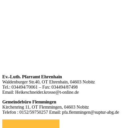
Footer
Ev.-Luth. Pfarramt Ehrenhain
Waldenburger Str.40, OT Ehrenhain, 04603 Nobitz
Inhalt
Tel.: 034494/70061 – Fax: 034494/87498
Email: Heikeschneider.krosse@t-online.de
Gemeindebüro Flemmingen
Kirchenring 11, OT Flemmingen, 04603 Nobitz
Telefon : 0152/59750257 Email: pfa.flemmingen@suptur-abg.de