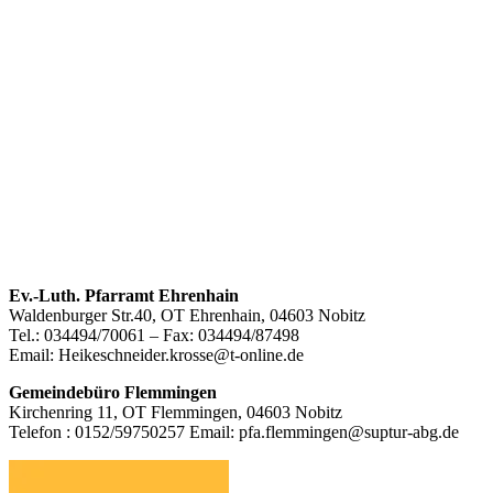
Footer
Ev.-Luth. Pfarramt Ehrenhain
Waldenburger Str.40, OT Ehrenhain, 04603 Nobitz
Inhalt
Tel.: 034494/70061 – Fax: 034494/87498
Email: Heikeschneider.krosse@t-online.de
Gemeindebüro Flemmingen
Kirchenring 11, OT Flemmingen, 04603 Nobitz
Telefon : 0152/59750257 Email: pfa.flemmingen@suptur-abg.de