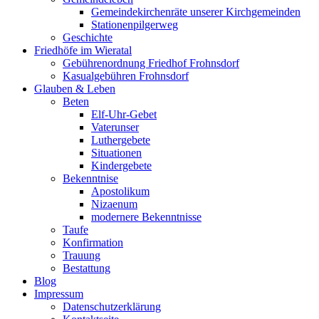
Gemeindekirchenräte unserer Kirchgemeinden
Stationenpilgerweg
Geschichte
Friedhöfe im Wieratal
Gebührenordnung Friedhof Frohnsdorf
Kasualgebühren Frohnsdorf
Glauben & Leben
Beten
Elf-Uhr-Gebet
Vaterunser
Luthergebete
Situationen
Kindergebete
Bekenntnise
Apostolikum
Nizaenum
modernere Bekenntnisse
Taufe
Konfirmation
Trauung
Bestattung
Blog
Impressum
Datenschutzerklärung