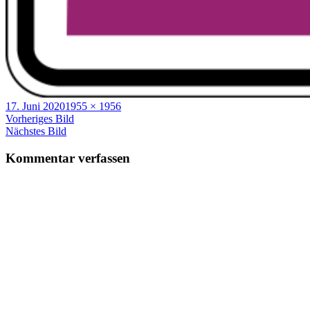
Veröffentlicht
Volle
17. Juni 2020
1955 × 1956
am
Größe
Vorheriges Bild
Nächstes Bild
Kommentar verfassen