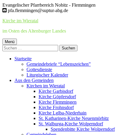
Springe
Evangelischer Pfarrbereich Nobitz - Flemmingen
zum
pfa.flemmingen@suptur-abg.de
Inhalt
Kirche im Wieratal
im Osten des Altenburger Landes
Primäres
Menü
Suchen
Menü
nach:
Startseite
Gemeindebriefe “Lebenszeichen”
Gottesdienste
Liturgischer Kalender
Aus den Gemeinden
Kirchen im Wieratal
Kirche Garbisdorf
Kirche Göpfersdorf
Kirche Flemmingen
Kirche Frohnsdorf
Kirche Lglba-Niederhain
St. Katharinen-Kirche Neuenmörbitz
St. Walburga-Kirche Wolperndorf
Spendenbitte Kirche Wolperndorf
Gemeindeleben