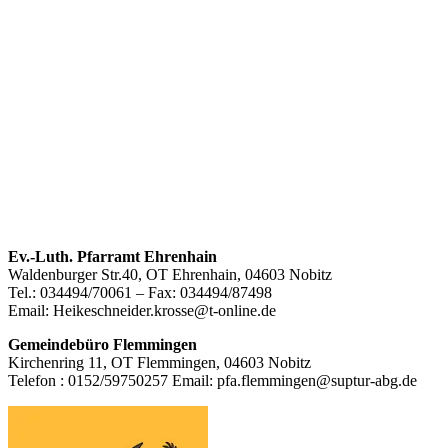
Footer
Ev.-Luth. Pfarramt Ehrenhain
Waldenburger Str.40, OT Ehrenhain, 04603 Nobitz
Inhalt
Tel.: 034494/70061 – Fax: 034494/87498
Email: Heikeschneider.krosse@t-online.de
Gemeindebüro Flemmingen
Kirchenring 11, OT Flemmingen, 04603 Nobitz
Telefon : 0152/59750257 Email: pfa.flemmingen@suptur-abg.de