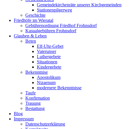
Gemeindekirchenräte unserer Kirchgemeinden
Stationenpilgerweg
Geschichte
Friedhöfe im Wieratal
Gebührenordnung Friedhof Frohnsdorf
Kasualgebühren Frohnsdorf
Glauben & Leben
Beten
Elf-Uhr-Gebet
Vaterunser
Luthergebete
Situationen
Kindergebete
Bekenntnise
Apostolikum
Nizaenum
modernere Bekenntnisse
Taufe
Konfirmation
Trauung
Bestattung
Blog
Impressum
Datenschutzerklärung