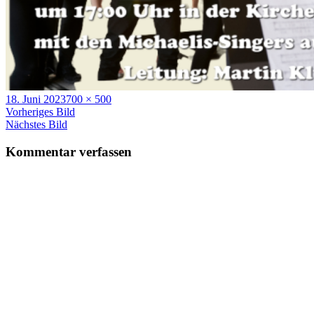
Veröffentlicht
Volle
18. Juni 2023
700 × 500
am
Größe
Vorheriges Bild
Nächstes Bild
Kommentar verfassen