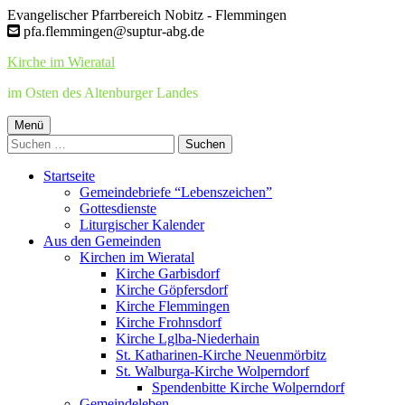
Springe
Evangelischer Pfarrbereich Nobitz - Flemmingen
zum
pfa.flemmingen@suptur-abg.de
Inhalt
Kirche im Wieratal
im Osten des Altenburger Landes
Primäres
Menü
Suchen
Menü
nach:
Startseite
Gemeindebriefe “Lebenszeichen”
Gottesdienste
Liturgischer Kalender
Aus den Gemeinden
Kirchen im Wieratal
Kirche Garbisdorf
Kirche Göpfersdorf
Kirche Flemmingen
Kirche Frohnsdorf
Kirche Lglba-Niederhain
St. Katharinen-Kirche Neuenmörbitz
St. Walburga-Kirche Wolperndorf
Spendenbitte Kirche Wolperndorf
Gemeindeleben