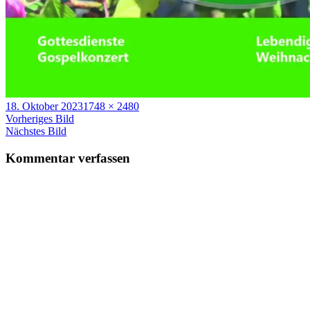
Veröffentlicht
Volle
18. Oktober 2023
1748 × 2480
am
Größe
Vorheriges Bild
Nächstes Bild
Kommentar verfassen