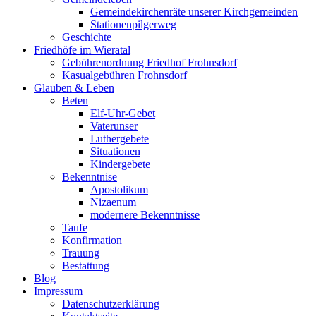
Gemeindekirchenräte unserer Kirchgemeinden
Stationenpilgerweg
Geschichte
Friedhöfe im Wieratal
Gebührenordnung Friedhof Frohnsdorf
Kasualgebühren Frohnsdorf
Glauben & Leben
Beten
Elf-Uhr-Gebet
Vaterunser
Luthergebete
Situationen
Kindergebete
Bekenntnise
Apostolikum
Nizaenum
modernere Bekenntnisse
Taufe
Konfirmation
Trauung
Bestattung
Blog
Impressum
Datenschutzerklärung