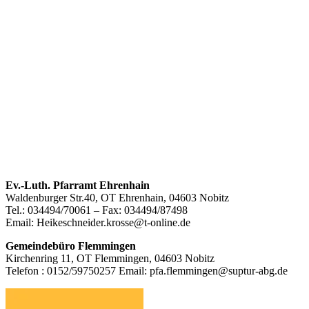
Footer
Ev.-Luth. Pfarramt Ehrenhain
Waldenburger Str.40, OT Ehrenhain, 04603 Nobitz
Inhalt
Tel.: 034494/70061 – Fax: 034494/87498
Email: Heikeschneider.krosse@t-online.de
Gemeindebüro Flemmingen
Kirchenring 11, OT Flemmingen, 04603 Nobitz
Telefon : 0152/59750257 Email: pfa.flemmingen@suptur-abg.de