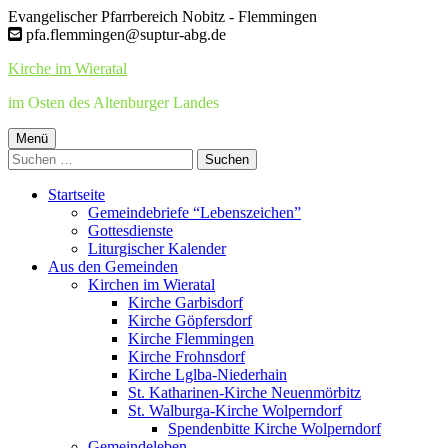
Springe
Evangelischer Pfarrbereich Nobitz - Flemmingen
zum
pfa.flemmingen@suptur-abg.de
Inhalt
Kirche im Wieratal
im Osten des Altenburger Landes
Primäres
Menü
Suchen
Menü
nach:
Startseite
Gemeindebriefe “Lebenszeichen”
Gottesdienste
Liturgischer Kalender
Aus den Gemeinden
Kirchen im Wieratal
Kirche Garbisdorf
Kirche Göpfersdorf
Kirche Flemmingen
Kirche Frohnsdorf
Kirche Lglba-Niederhain
St. Katharinen-Kirche Neuenmörbitz
St. Walburga-Kirche Wolperndorf
Spendenbitte Kirche Wolperndorf
Gemeindeleben