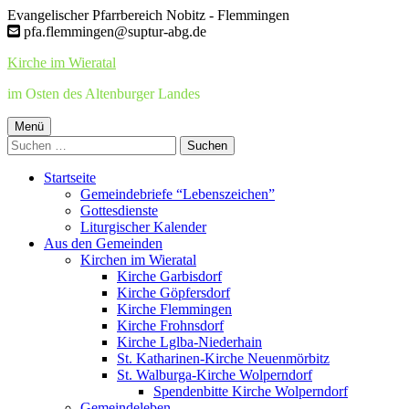
Springe
Evangelischer Pfarrbereich Nobitz - Flemmingen
zum
pfa.flemmingen@suptur-abg.de
Inhalt
Kirche im Wieratal
im Osten des Altenburger Landes
Primäres
Menü
Suchen
Menü
nach:
Startseite
Gemeindebriefe “Lebenszeichen”
Gottesdienste
Liturgischer Kalender
Aus den Gemeinden
Kirchen im Wieratal
Kirche Garbisdorf
Kirche Göpfersdorf
Kirche Flemmingen
Kirche Frohnsdorf
Kirche Lglba-Niederhain
St. Katharinen-Kirche Neuenmörbitz
St. Walburga-Kirche Wolperndorf
Spendenbitte Kirche Wolperndorf
Gemeindeleben