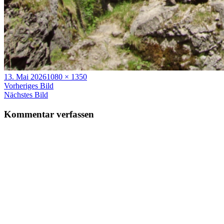
Veröffentlicht
Volle
13. Mai 2026
1080 × 1350
am
Größe
Vorheriges Bild
Nächstes Bild
Kommentar verfassen