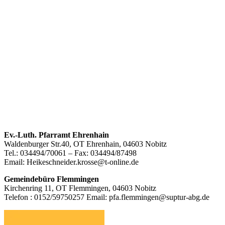
Footer
Ev.-Luth. Pfarramt Ehrenhain
Waldenburger Str.40, OT Ehrenhain, 04603 Nobitz
Inhalt
Tel.: 034494/70061 – Fax: 034494/87498
Email: Heikeschneider.krosse@t-online.de
Gemeindebüro Flemmingen
Kirchenring 11, OT Flemmingen, 04603 Nobitz
Telefon : 0152/59750257 Email: pfa.flemmingen@suptur-abg.de