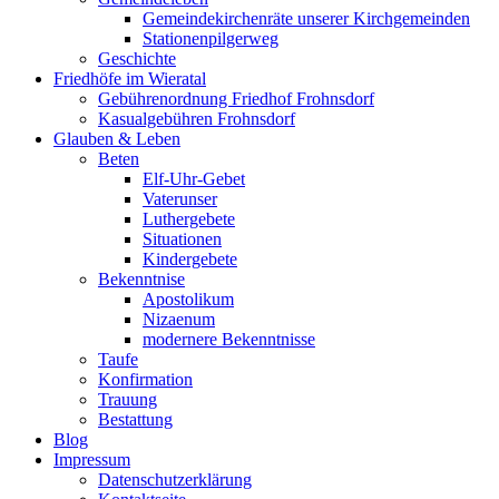
Gemeindekirchenräte unserer Kirchgemeinden
Stationenpilgerweg
Geschichte
Friedhöfe im Wieratal
Gebührenordnung Friedhof Frohnsdorf
Kasualgebühren Frohnsdorf
Glauben & Leben
Beten
Elf-Uhr-Gebet
Vaterunser
Luthergebete
Situationen
Kindergebete
Bekenntnise
Apostolikum
Nizaenum
modernere Bekenntnisse
Taufe
Konfirmation
Trauung
Bestattung
Blog
Impressum
Datenschutzerklärung