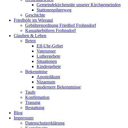
Gemeindekirchenräte unserer Kirchgemeinden
Stationenpilgerweg
Geschichte
Friedhöfe im Wieratal
Gebührenordnung Friedhof Frohnsdorf
Kasualgebühren Frohnsdorf
Glauben & Leben
Beten
Elf-Uhr-Gebet
Vaterunser
Luthergebete
Situationen
Kindergebete
Bekenntnise
Apostolikum
Nizaenum
modernere Bekenntnisse
Taufe
Konfirmation
Trauung
Bestattung
Blog
Impressum
Datenschutzerklärung