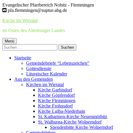
Springe
Evangelischer Pfarrbereich Nobitz - Flemmingen
zum
pfa.flemmingen@suptur-abg.de
Inhalt
Kirche im Wieratal
im Osten des Altenburger Landes
Primäres
Menü
Suchen
Menü
nach:
Startseite
Gemeindebriefe “Lebenszeichen”
Gottesdienste
Liturgischer Kalender
Aus den Gemeinden
Kirchen im Wieratal
Kirche Garbisdorf
Kirche Göpfersdorf
Kirche Flemmingen
Kirche Frohnsdorf
Kirche Lglba-Niederhain
St. Katharinen-Kirche Neuenmörbitz
St. Walburga-Kirche Wolperndorf
Spendenbitte Kirche Wolperndorf
Gemeindeleben