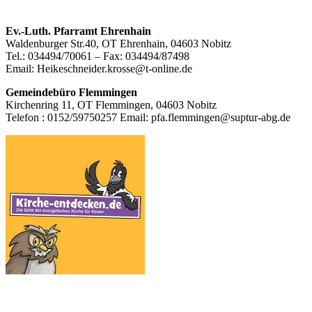
Footer
Ev.-Luth. Pfarramt Ehrenhain
Waldenburger Str.40, OT Ehrenhain, 04603 Nobitz
Inhalt
Tel.: 034494/70061 – Fax: 034494/87498
Email: Heikeschneider.krosse@t-online.de
Gemeindebüro Flemmingen
Kirchenring 11, OT Flemmingen, 04603 Nobitz
Telefon : 0152/59750257 Email: pfa.flemmingen@suptur-abg.de