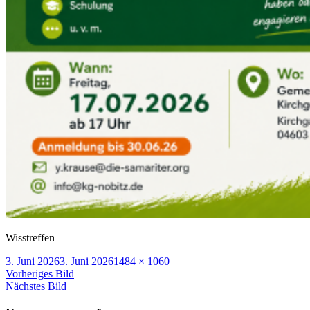
Wisstreffen
Veröffentlicht
Volle
3. Juni 2026
3. Juni 2026
1484 × 1060
am
Größe
Vorheriges Bild
Nächstes Bild