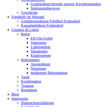
Gemeindekirchenräte unserer Kirchgemeinden
Stationenpilgerweg
Geschichte
Friedhöfe im Wieratal
Gebührenordnung Friedhof Frohnsdorf
Kasualgebühren Frohnsdorf
Glauben & Leben
Beten
Elf-Uhr-Gebet
Vaterunser
Luthergebete
Situationen
Kindergebete
Bekenntnise
Apostolikum
Nizaenum
modernere Bekenntnisse
Taufe
Konfirmation
Trauung
Bestattung
Blog
Impressum
Datenschutzerklärung