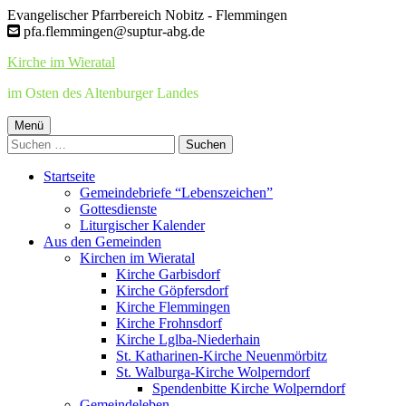
Springe
Evangelischer Pfarrbereich Nobitz - Flemmingen
zum
pfa.flemmingen@suptur-abg.de
Inhalt
Kirche im Wieratal
im Osten des Altenburger Landes
Primäres
Menü
Suchen
Menü
nach:
Startseite
Gemeindebriefe “Lebenszeichen”
Gottesdienste
Liturgischer Kalender
Aus den Gemeinden
Kirchen im Wieratal
Kirche Garbisdorf
Kirche Göpfersdorf
Kirche Flemmingen
Kirche Frohnsdorf
Kirche Lglba-Niederhain
St. Katharinen-Kirche Neuenmörbitz
St. Walburga-Kirche Wolperndorf
Spendenbitte Kirche Wolperndorf
Gemeindeleben