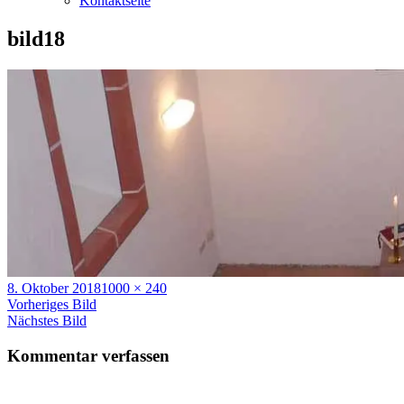
Kontaktseite
bild18
Veröffentlicht
Volle
8. Oktober 2018
1000 × 240
am
Größe
Vorheriges Bild
Nächstes Bild
Kommentar verfassen