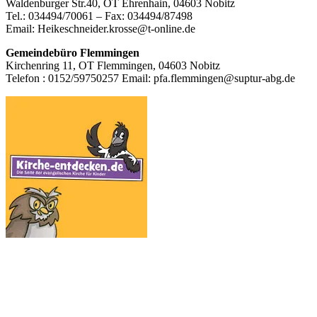
Waldenburger Str.40, OT Ehrenhain, 04603 Nobitz
Inhalt
Tel.: 034494/70061 – Fax: 034494/87498
Email: Heikeschneider.krosse@t-online.de
Gemeindebüro Flemmingen
Kirchenring 11, OT Flemmingen, 04603 Nobitz
Telefon : 0152/59750257 Email: pfa.flemmingen@suptur-abg.de