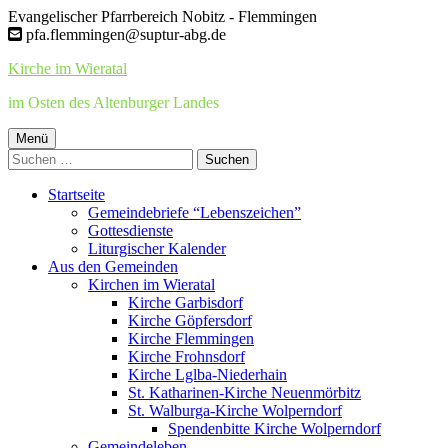
Springe
Evangelischer Pfarrbereich Nobitz - Flemmingen
zum
pfa.flemmingen@suptur-abg.de
Inhalt
Kirche im Wieratal
im Osten des Altenburger Landes
Primäres
Menü
Suchen
Menü
nach:
Startseite
Gemeindebriefe “Lebenszeichen”
Gottesdienste
Liturgischer Kalender
Aus den Gemeinden
Kirchen im Wieratal
Kirche Garbisdorf
Kirche Göpfersdorf
Kirche Flemmingen
Kirche Frohnsdorf
Kirche Lglba-Niederhain
St. Katharinen-Kirche Neuenmörbitz
St. Walburga-Kirche Wolperndorf
Spendenbitte Kirche Wolperndorf
Gemeindeleben