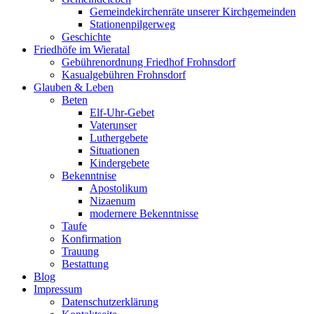
Gemeindekirchenräte unserer Kirchgemeinden
Stationenpilgerweg
Geschichte
Friedhöfe im Wieratal
Gebührenordnung Friedhof Frohnsdorf
Kasualgebühren Frohnsdorf
Glauben & Leben
Beten
Elf-Uhr-Gebet
Vaterunser
Luthergebete
Situationen
Kindergebete
Bekenntnise
Apostolikum
Nizaenum
modernere Bekenntnisse
Taufe
Konfirmation
Trauung
Bestattung
Blog
Impressum
Datenschutzerklärung