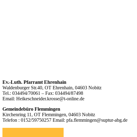
Footer
Ev.-Luth. Pfarramt Ehrenhain
Waldenburger Str.40, OT Ehrenhain, 04603 Nobitz
Inhalt
Tel.: 034494/70061 – Fax: 034494/87498
Email: Heikeschneider.krosse@t-online.de
Gemeindebüro Flemmingen
Kirchenring 11, OT Flemmingen, 04603 Nobitz
Telefon : 0152/59750257 Email: pfa.flemmingen@suptur-abg.de