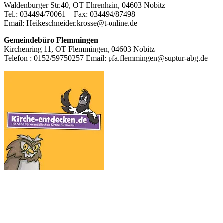
Waldenburger Str.40, OT Ehrenhain, 04603 Nobitz
Inhalt
Tel.: 034494/70061 – Fax: 034494/87498
Email: Heikeschneider.krosse@t-online.de
Gemeindebüro Flemmingen
Kirchenring 11, OT Flemmingen, 04603 Nobitz
Telefon : 0152/59750257 Email: pfa.flemmingen@suptur-abg.de