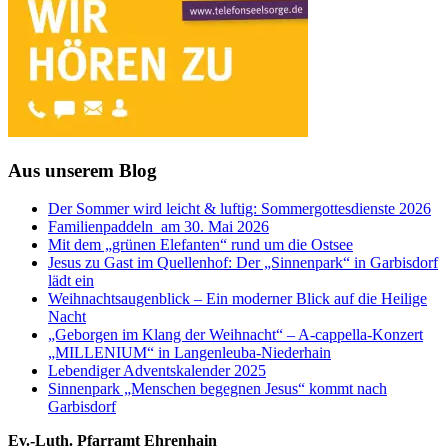
Aus unserem Blog
Der Sommer wird leicht & luftig: Sommergottesdienste 2026
Familienpaddeln am 30. Mai 2026
Mit dem „grünen Elefanten“ rund um die Ostsee
Jesus zu Gast im Quellenhof: Der „Sinnenpark“ in Garbisdorf
lädt ein
Weihnachtsaugenblick – Ein moderner Blick auf die Heilige
Nacht
„Geborgen im Klang der Weihnacht“ – A-cappella-Konzert
„MILLENIUM“ in Langenleuba-Niederhain
Lebendiger Adventskalender 2025
Sinnenpark „Menschen begegnen Jesus“ kommt nach
Garbisdorf
Footer
Ev.-Luth. Pfarramt Ehrenhain