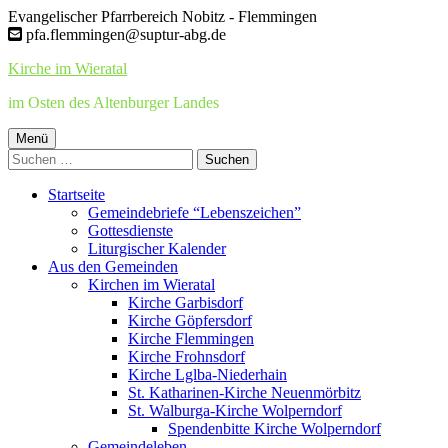
Springe
Evangelischer Pfarrbereich Nobitz - Flemmingen
zum
pfa.flemmingen@suptur-abg.de
Inhalt
Kirche im Wieratal
im Osten des Altenburger Landes
Primäres
Menü
Suchen
Menü
nach:
Startseite
Gemeindebriefe “Lebenszeichen”
Gottesdienste
Liturgischer Kalender
Aus den Gemeinden
Kirchen im Wieratal
Kirche Garbisdorf
Kirche Göpfersdorf
Kirche Flemmingen
Kirche Frohnsdorf
Kirche Lglba-Niederhain
St. Katharinen-Kirche Neuenmörbitz
St. Walburga-Kirche Wolperndorf
Spendenbitte Kirche Wolperndorf
Gemeindeleben