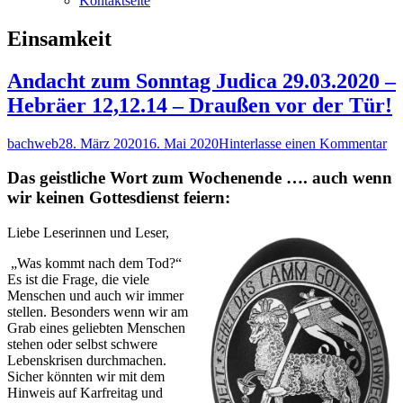
Kontaktseite
Schlagwort:
Einsamkeit
Andacht zum Sonntag Judica 29.03.2020 –
Hebräer 12,12.14 – Draußen vor der Tür!
Autor
Veröffentlicht
zu
bachweb
28. März 2020
16. Mai 2020
Hinterlasse einen Kommentar
am
An
zu
Das geistliche Wort zum Wochenende …. auch wenn
So
wir keinen Gottesdienst feiern:
Ju
29
Liebe Leserinnen und Leser,
–
He
„Was kommt nach dem Tod?“
12
Es ist die Frage, die viele
–
Menschen und auch wir immer
Dr
stellen. Besonders wenn wir am
vo
Grab eines geliebten Menschen
de
stehen oder selbst schwere
Tü
Lebenskrisen durchmachen.
Sicher könnten wir mit dem
Hinweis auf Karfreitag und