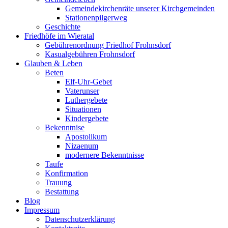
Gemeindekirchenräte unserer Kirchgemeinden
Stationenpilgerweg
Geschichte
Friedhöfe im Wieratal
Gebührenordnung Friedhof Frohnsdorf
Kasualgebühren Frohnsdorf
Glauben & Leben
Beten
Elf-Uhr-Gebet
Vaterunser
Luthergebete
Situationen
Kindergebete
Bekenntnise
Apostolikum
Nizaenum
modernere Bekenntnisse
Taufe
Konfirmation
Trauung
Bestattung
Blog
Impressum
Datenschutzerklärung