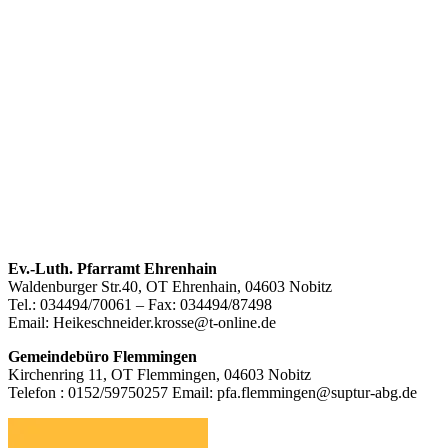
Footer
Ev.-Luth. Pfarramt Ehrenhain
Waldenburger Str.40, OT Ehrenhain, 04603 Nobitz
Inhalt
Tel.: 034494/70061 – Fax: 034494/87498
Email: Heikeschneider.krosse@t-online.de
Gemeindebüro Flemmingen
Kirchenring 11, OT Flemmingen, 04603 Nobitz
Telefon : 0152/59750257 Email: pfa.flemmingen@suptur-abg.de