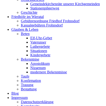
Gemeindekirchenräte unserer Kirchgemeinden
Stationenpilgerweg
Geschichte
Friedhöfe im Wieratal
Gebührenordnung Friedhof Frohnsdorf
Kasualgebühren Frohnsdorf
Glauben & Leben
Beten
Elf-Uhr-Gebet
Vaterunser
Luthergebete
Situationen
Kindergebete
Bekenntnise
Apostolikum
Nizaenum
modernere Bekenntnisse
Taufe
Konfirmation
Trauung
Bestattung
Blog
Impressum
Datenschutzerklärung