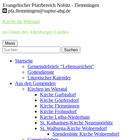
Springe
Evangelischer Pfarrbereich Nobitz - Flemmingen
zum
pfa.flemmingen@suptur-abg.de
Inhalt
Kirche im Wieratal
im Osten des Altenburger Landes
Primäres
Menü
Suchen
Menü
nach:
Startseite
Gemeindebriefe “Lebenszeichen”
Gottesdienste
Liturgischer Kalender
Aus den Gemeinden
Kirchen im Wieratal
Kirche Garbisdorf
Kirche Göpfersdorf
Kirche Flemmingen
Kirche Frohnsdorf
Kirche Lglba-Niederhain
St. Katharinen-Kirche Neuenmörbitz
St. Walburga-Kirche Wolperndorf
Spendenbitte Kirche Wolperndorf
Gemeindeleben