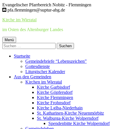
Springe
Evangelischer Pfarrbereich Nobitz - Flemmingen
zum
pfa.flemmingen@suptur-abg.de
Inhalt
Kirche im Wieratal
im Osten des Altenburger Landes
Primäres
Menü
Suchen
Menü
nach:
Startseite
Gemeindebriefe “Lebenszeichen”
Gottesdienste
Liturgischer Kalender
Aus den Gemeinden
Kirchen im Wieratal
Kirche Garbisdorf
Kirche Göpfersdorf
Kirche Flemmingen
Kirche Frohnsdorf
Kirche Lglba-Niederhain
St. Katharinen-Kirche Neuenmörbitz
St. Walburga-Kirche Wolperndorf
Spendenbitte Kirche Wolperndorf
Gemeindeleben