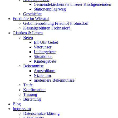
Gemeindekirchenräte unserer Kirchgemeinden
Stationenpilgerweg
Geschichte
Friedhöfe im Wieratal
Gebührenordnung Friedhof Frohnsdorf
Kasualgebühren Frohnsdorf
Glauben & Leben
Beten
Elf-Uhr-Gebet
Vaterunser
Luthergebete
Situationen
Kindergebete
Bekenntnise
Apostolikum
Nizaenum
modernere Bekenntnisse
Taufe
Konfirmation
Trauung
Bestattung
Blog
Impressum
Datenschutzerklärung