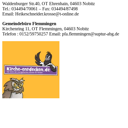
Waldenburger Str.40, OT Ehrenhain, 04603 Nobitz
Inhalt
Tel.: 034494/70061 – Fax: 034494/87498
Email: Heikeschneider.krosse@t-online.de
Gemeindebüro Flemmingen
Kirchenring 11, OT Flemmingen, 04603 Nobitz
Telefon : 0152/59750257 Email: pfa.flemmingen@suptur-abg.de