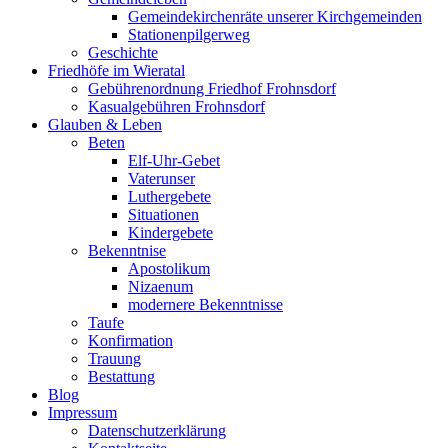
Gemeindekirchenräte unserer Kirchgemeinden
Stationenpilgerweg
Geschichte
Friedhöfe im Wieratal
Gebührenordnung Friedhof Frohnsdorf
Kasualgebühren Frohnsdorf
Glauben & Leben
Beten
Elf-Uhr-Gebet
Vaterunser
Luthergebete
Situationen
Kindergebete
Bekenntnise
Apostolikum
Nizaenum
modernere Bekenntnisse
Taufe
Konfirmation
Trauung
Bestattung
Blog
Impressum
Datenschutzerklärung