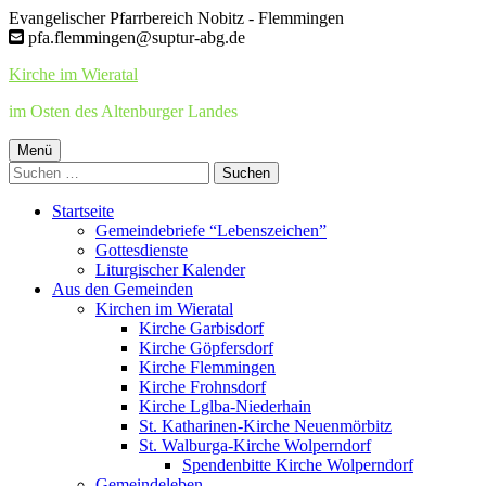
Springe
Evangelischer Pfarrbereich Nobitz - Flemmingen
zum
pfa.flemmingen@suptur-abg.de
Inhalt
Kirche im Wieratal
im Osten des Altenburger Landes
Primäres
Menü
Suchen
Menü
nach:
Startseite
Gemeindebriefe “Lebenszeichen”
Gottesdienste
Liturgischer Kalender
Aus den Gemeinden
Kirchen im Wieratal
Kirche Garbisdorf
Kirche Göpfersdorf
Kirche Flemmingen
Kirche Frohnsdorf
Kirche Lglba-Niederhain
St. Katharinen-Kirche Neuenmörbitz
St. Walburga-Kirche Wolperndorf
Spendenbitte Kirche Wolperndorf
Gemeindeleben