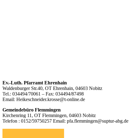
Footer
Ev.-Luth. Pfarramt Ehrenhain
Waldenburger Str.40, OT Ehrenhain, 04603 Nobitz
Inhalt
Tel.: 034494/70061 – Fax: 034494/87498
Email: Heikeschneider.krosse@t-online.de
Gemeindebüro Flemmingen
Kirchenring 11, OT Flemmingen, 04603 Nobitz
Telefon : 0152/59750257 Email: pfa.flemmingen@suptur-abg.de