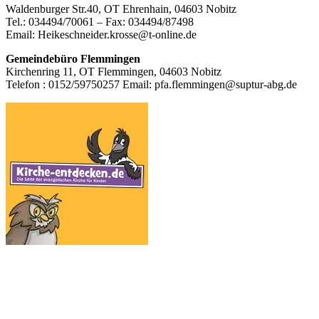
Waldenburger Str.40, OT Ehrenhain, 04603 Nobitz
Inhalt
Tel.: 034494/70061 – Fax: 034494/87498
Email: Heikeschneider.krosse@t-online.de
Gemeindebüro Flemmingen
Kirchenring 11, OT Flemmingen, 04603 Nobitz
Telefon : 0152/59750257 Email: pfa.flemmingen@suptur-abg.de