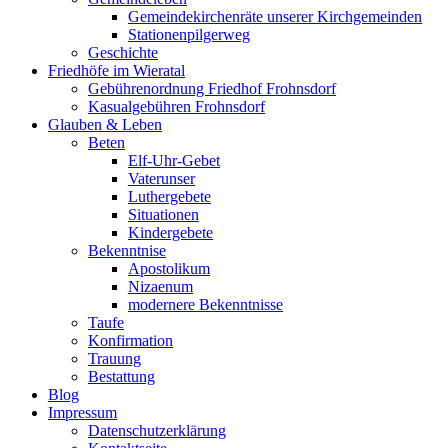
Gemeindekirchenräte unserer Kirchgemeinden
Stationenpilgerweg
Geschichte
Friedhöfe im Wieratal
Gebührenordnung Friedhof Frohnsdorf
Kasualgebühren Frohnsdorf
Glauben & Leben
Beten
Elf-Uhr-Gebet
Vaterunser
Luthergebete
Situationen
Kindergebete
Bekenntnise
Apostolikum
Nizaenum
modernere Bekenntnisse
Taufe
Konfirmation
Trauung
Bestattung
Blog
Impressum
Datenschutzerklärung