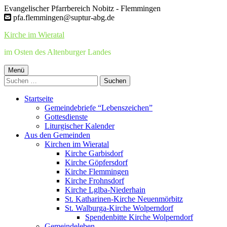
Springe
Evangelischer Pfarrbereich Nobitz - Flemmingen
zum
pfa.flemmingen@suptur-abg.de
Inhalt
Kirche im Wieratal
im Osten des Altenburger Landes
Primäres
Menü
Suchen
Menü
nach:
Startseite
Gemeindebriefe “Lebenszeichen”
Gottesdienste
Liturgischer Kalender
Aus den Gemeinden
Kirchen im Wieratal
Kirche Garbisdorf
Kirche Göpfersdorf
Kirche Flemmingen
Kirche Frohnsdorf
Kirche Lglba-Niederhain
St. Katharinen-Kirche Neuenmörbitz
St. Walburga-Kirche Wolperndorf
Spendenbitte Kirche Wolperndorf
Gemeindeleben