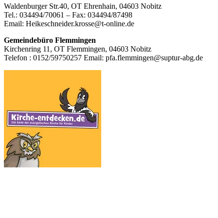
Waldenburger Str.40, OT Ehrenhain, 04603 Nobitz
Inhalt
Tel.: 034494/70061 – Fax: 034494/87498
Email: Heikeschneider.krosse@t-online.de
Gemeindebüro Flemmingen
Kirchenring 11, OT Flemmingen, 04603 Nobitz
Telefon : 0152/59750257 Email: pfa.flemmingen@suptur-abg.de