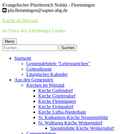
Springe
Evangelischer Pfarrbereich Nobitz - Flemmingen
zum
pfa.flemmingen@suptur-abg.de
Inhalt
Kirche im Wieratal
im Osten des Altenburger Landes
Primäres
Menü
Suchen
Menü
nach:
Startseite
Gemeindebriefe “Lebenszeichen”
Gottesdienste
Liturgischer Kalender
Aus den Gemeinden
Kirchen im Wieratal
Kirche Garbisdorf
Kirche Göpfersdorf
Kirche Flemmingen
Kirche Frohnsdorf
Kirche Lglba-Niederhain
St. Katharinen-Kirche Neuenmörbitz
St. Walburga-Kirche Wolperndorf
Spendenbitte Kirche Wolperndorf
Gemeindeleben