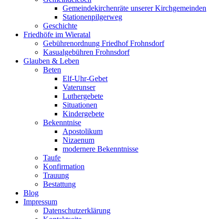
Gemeindekirchenräte unserer Kirchgemeinden
Stationenpilgerweg
Geschichte
Friedhöfe im Wieratal
Gebührenordnung Friedhof Frohnsdorf
Kasualgebühren Frohnsdorf
Glauben & Leben
Beten
Elf-Uhr-Gebet
Vaterunser
Luthergebete
Situationen
Kindergebete
Bekenntnise
Apostolikum
Nizaenum
modernere Bekenntnisse
Taufe
Konfirmation
Trauung
Bestattung
Blog
Impressum
Datenschutzerklärung