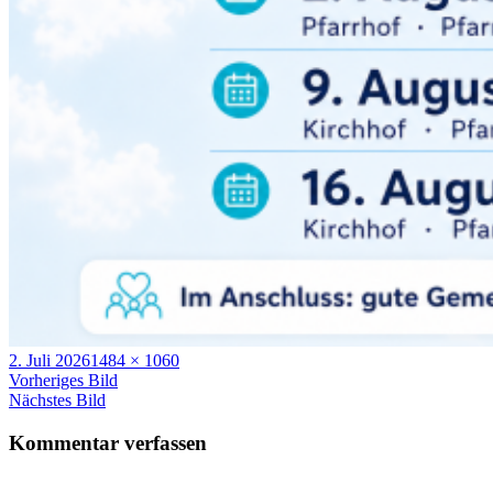
Veröffentlicht
Volle
2. Juli 2026
1484 × 1060
am
Größe
Vorheriges Bild
Nächstes Bild
Kommentar verfassen