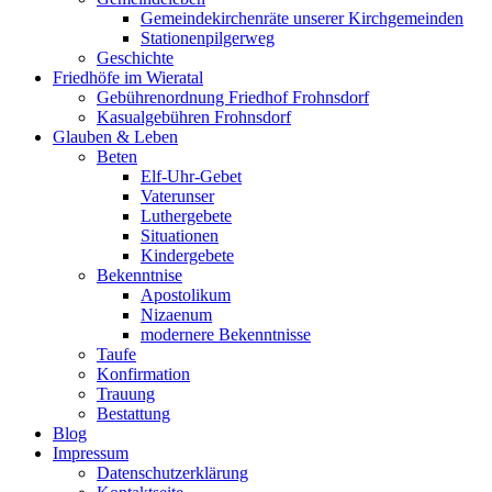
Gemeindekirchenräte unserer Kirchgemeinden
Stationenpilgerweg
Geschichte
Friedhöfe im Wieratal
Gebührenordnung Friedhof Frohnsdorf
Kasualgebühren Frohnsdorf
Glauben & Leben
Beten
Elf-Uhr-Gebet
Vaterunser
Luthergebete
Situationen
Kindergebete
Bekenntnise
Apostolikum
Nizaenum
modernere Bekenntnisse
Taufe
Konfirmation
Trauung
Bestattung
Blog
Impressum
Datenschutzerklärung