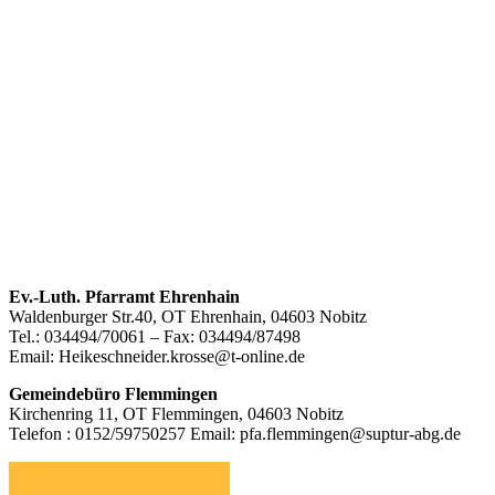
Footer
Ev.-Luth. Pfarramt Ehrenhain
Waldenburger Str.40, OT Ehrenhain, 04603 Nobitz
Inhalt
Tel.: 034494/70061 – Fax: 034494/87498
Email: Heikeschneider.krosse@t-online.de
Gemeindebüro Flemmingen
Kirchenring 11, OT Flemmingen, 04603 Nobitz
Telefon : 0152/59750257 Email: pfa.flemmingen@suptur-abg.de