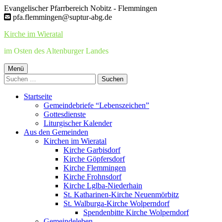
Springe
Evangelischer Pfarrbereich Nobitz - Flemmingen
zum
pfa.flemmingen@suptur-abg.de
Inhalt
Kirche im Wieratal
im Osten des Altenburger Landes
Primäres
Menü
Suchen
Menü
nach:
Startseite
Gemeindebriefe “Lebenszeichen”
Gottesdienste
Liturgischer Kalender
Aus den Gemeinden
Kirchen im Wieratal
Kirche Garbisdorf
Kirche Göpfersdorf
Kirche Flemmingen
Kirche Frohnsdorf
Kirche Lglba-Niederhain
St. Katharinen-Kirche Neuenmörbitz
St. Walburga-Kirche Wolperndorf
Spendenbitte Kirche Wolperndorf
Gemeindeleben