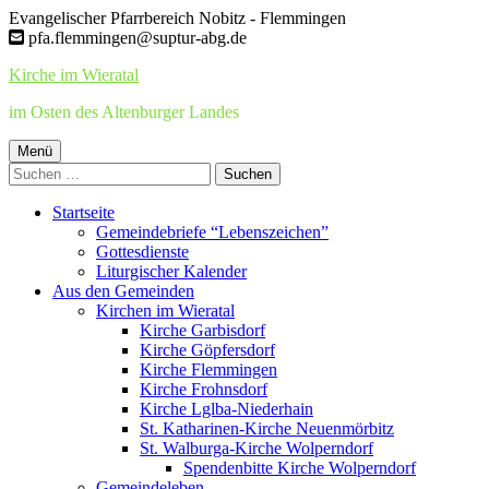
Springe
Evangelischer Pfarrbereich Nobitz - Flemmingen
zum
pfa.flemmingen@suptur-abg.de
Inhalt
Kirche im Wieratal
im Osten des Altenburger Landes
Primäres
Menü
Suchen
Menü
nach:
Startseite
Gemeindebriefe “Lebenszeichen”
Gottesdienste
Liturgischer Kalender
Aus den Gemeinden
Kirchen im Wieratal
Kirche Garbisdorf
Kirche Göpfersdorf
Kirche Flemmingen
Kirche Frohnsdorf
Kirche Lglba-Niederhain
St. Katharinen-Kirche Neuenmörbitz
St. Walburga-Kirche Wolperndorf
Spendenbitte Kirche Wolperndorf
Gemeindeleben