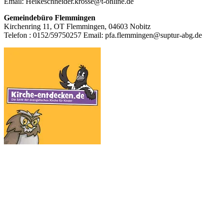
Email: Heikeschneider.krosse@t-online.de
Gemeindebüro Flemmingen
Kirchenring 11, OT Flemmingen, 04603 Nobitz
Telefon : 0152/59750257 Email: pfa.flemmingen@suptur-abg.de