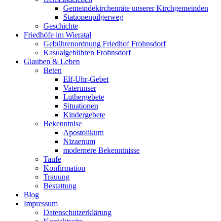
Gemeindekirchenräte unserer Kirchgemeinden
Stationenpilgerweg
Geschichte
Friedhöfe im Wieratal
Gebührenordnung Friedhof Frohnsdorf
Kasualgebühren Frohnsdorf
Glauben & Leben
Beten
Elf-Uhr-Gebet
Vaterunser
Luthergebete
Situationen
Kindergebete
Bekenntnise
Apostolikum
Nizaenum
modernere Bekenntnisse
Taufe
Konfirmation
Trauung
Bestattung
Blog
Impressum
Datenschutzerklärung