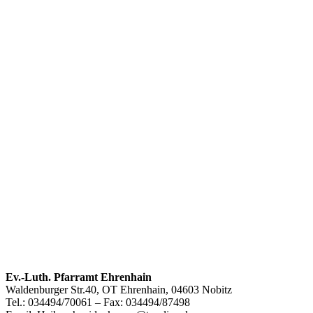
Footer
Ev.-Luth. Pfarramt Ehrenhain
Waldenburger Str.40, OT Ehrenhain, 04603 Nobitz
Inhalt
Tel.: 034494/70061 – Fax: 034494/87498