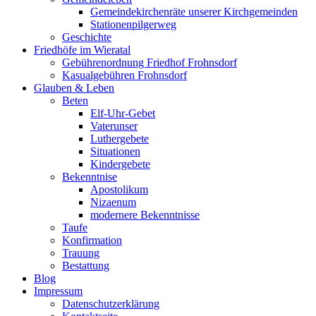
Gemeindekirchenräte unserer Kirchgemeinden
Stationenpilgerweg
Geschichte
Friedhöfe im Wieratal
Gebührenordnung Friedhof Frohnsdorf
Kasualgebühren Frohnsdorf
Glauben & Leben
Beten
Elf-Uhr-Gebet
Vaterunser
Luthergebete
Situationen
Kindergebete
Bekenntnise
Apostolikum
Nizaenum
modernere Bekenntnisse
Taufe
Konfirmation
Trauung
Bestattung
Blog
Impressum
Datenschutzerklärung