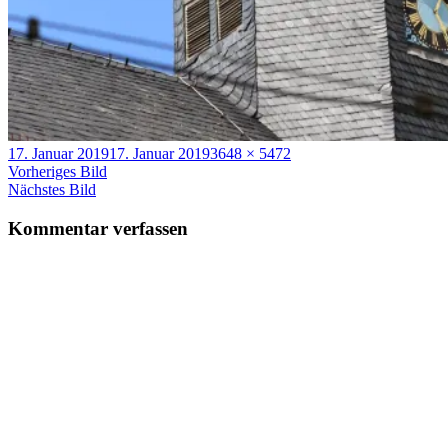
Veröffentlicht
Volle
17. Januar 2019
17. Januar 2019
3648 × 5472
am
Größe
Vorheriges Bild
Nächstes Bild
Kommentar verfassen