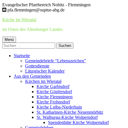
Springe
Evangelischer Pfarrbereich Nobitz - Flemmingen
zum
pfa.flemmingen@suptur-abg.de
Inhalt
Kirche im Wieratal
im Osten des Altenburger Landes
Primäres
Menü
Suchen
Menü
nach:
Startseite
Gemeindebriefe “Lebenszeichen”
Gottesdienste
Liturgischer Kalender
Aus den Gemeinden
Kirchen im Wieratal
Kirche Garbisdorf
Kirche Göpfersdorf
Kirche Flemmingen
Kirche Frohnsdorf
Kirche Lglba-Niederhain
St. Katharinen-Kirche Neuenmörbitz
St. Walburga-Kirche Wolperndorf
Spendenbitte Kirche Wolperndorf
Gemeindeleben