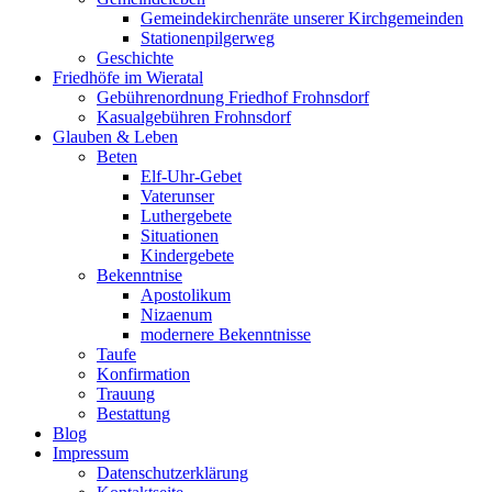
Gemeindekirchenräte unserer Kirchgemeinden
Stationenpilgerweg
Geschichte
Friedhöfe im Wieratal
Gebührenordnung Friedhof Frohnsdorf
Kasualgebühren Frohnsdorf
Glauben & Leben
Beten
Elf-Uhr-Gebet
Vaterunser
Luthergebete
Situationen
Kindergebete
Bekenntnise
Apostolikum
Nizaenum
modernere Bekenntnisse
Taufe
Konfirmation
Trauung
Bestattung
Blog
Impressum
Datenschutzerklärung