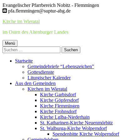
Springe
Evangelischer Pfarrbereich Nobitz - Flemmingen
zum
pfa.flemmingen@suptur-abg.de
Inhalt
Kirche im Wieratal
im Osten des Altenburger Landes
Primäres
Menü
Suchen
Menü
nach:
Startseite
Gemeindebriefe “Lebenszeichen”
Gottesdienste
Liturgischer Kalender
Aus den Gemeinden
Kirchen im Wieratal
Kirche Garbisdorf
Kirche Göpfersdorf
Kirche Flemmingen
Kirche Frohnsdorf
Kirche Lglba-Niederhain
St. Katharinen-Kirche Neuenmörbitz
St. Walburga-Kirche Wolperndorf
Spendenbitte Kirche Wolperndorf
Gemeindeleben