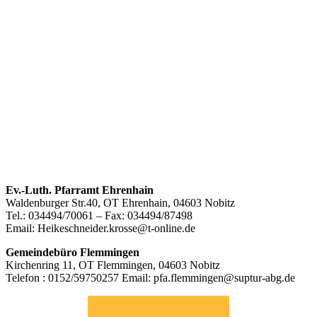
Footer
Ev.-Luth. Pfarramt Ehrenhain
Waldenburger Str.40, OT Ehrenhain, 04603 Nobitz
Inhalt
Tel.: 034494/70061 – Fax: 034494/87498
Email: Heikeschneider.krosse@t-online.de
Gemeindebüro Flemmingen
Kirchenring 11, OT Flemmingen, 04603 Nobitz
Telefon : 0152/59750257 Email: pfa.flemmingen@suptur-abg.de